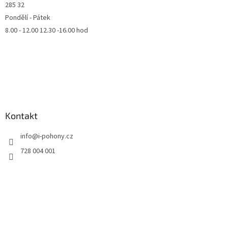
285 32
Pondělí - Pátek
8.00 - 12.00 12.30 -16.00 hod
Kontakt
info
@
i-pohony.cz
728 004 001