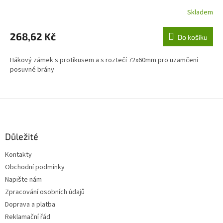
Skladem
268,62 Kč
Do košíku
Hákový zámek s protikusem a s roztečí 72x60mm pro uzamčení
posuvné brány
Z
á
p
a
Důležité
t
Kontakty
í
Obchodní podmínky
Napište nám
Zpracování osobních údajů
Doprava a platba
Reklamační řád