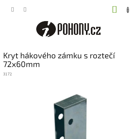
Přejít
NÁKUP
na
obsah
KOŠÍK
Kryt hákového zámku s roztečí
72x60mm
3172