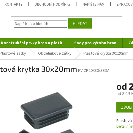
KONTAKTY
OBCHODNÍ PODMÍNKY
NAPIŠTE NÁM
ZPRACOV
HLEDAT
Konstrukční prvky bran a plotů
Sady pro výrobu bran
Zá
Plastové zátky
Obdelníkové zátky
Plastová krytka 30x20mm
stová krytka 30x20mm
KV-ZP20X30/SEDA
od
2
od
2,43 
Měrná
ZVOLT
cena:
Plastová
Detailní 