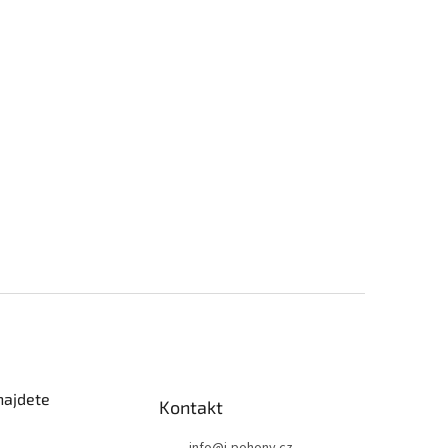
najdete
Kontakt
info
@
i-pohony.cz