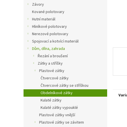
n
Závory
e
Kované polotovary
l
Hutní materiál
Hliníkové polotovary
Nerezové polotovary
Spojovací a kotvící materiál
Dům, dílna, zahrada
Řezání a broušení
Zátky a stříšky
Plastové zátky
Čtvercové zátky
Čtvercové zátky se stříškou
Obdelníkové zátky
Vari
Kulaté zátky
Kulaté zátky vypouklé
Plastové zátky vnější
Plastové zátky se závitem