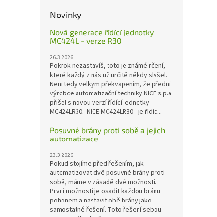
Novinky
Nová generace řídící jednotky
MC424L - verze R30
26.3.2026
Pokrok nezastavíš, toto je známé rčení,
které každý z nás už určitě někdy slyšel.
Není tedy velkým překvapením, že přední
výrobce automatizační techniky NICE s.p.a
přišel s novou verzí řídící jednotky
MC424LR30. NICE MC424LR30 - je řídíc...
Posuvné brány proti sobě a jejich
automatizace
23.3.2026
Pokud stojíme před řešením, jak
automatizovat dvě posuvné brány proti
sobě, máme v zásadě dvě možnosti.
První možností je osadit každou bránu
pohonem a nastavit obě brány jako
samostatné řešení. Toto řešení sebou