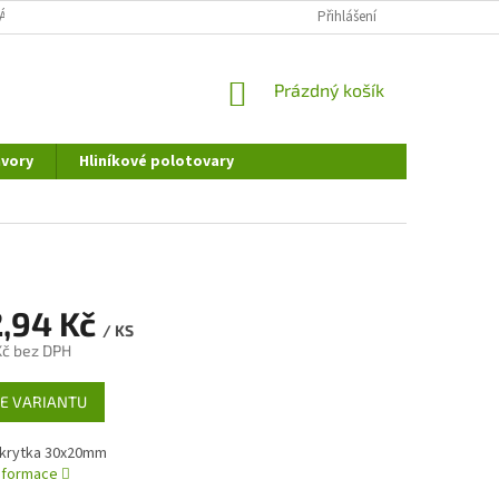
ÁNÍ OSOBNÍCH ÚDAJŮ
DOPRAVA A PLATBA
Přihlášení
REKLAMAČNÍ ŘÁD
NÁKUPNÍ
Prázdný košík
KOŠÍK
vory
Hliníkové polotovary
,94 Kč
/ KS
Kč
bez DPH
E VARIANTU
 krytka 30x20mm
informace