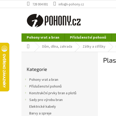
Přejít
728 004 001
info@i-pohony.cz
na
obsah
Pohony vrat a bran
Příslušenství pohonů
Nerezové polotovary
Hutní materiál
Domů
Dům, dílna, zahrada
Zátky a stříšky
P
Pla
o
Přeskočit
s
Kategorie
kategorie
t
r
Pohony vrat a bran
a
Příslušenství pohonů
n
Konstrukční prvky bran a plotů
n
í
Sady pro výrobu bran
p
Elektrické kabely
a
Barvy a spreje