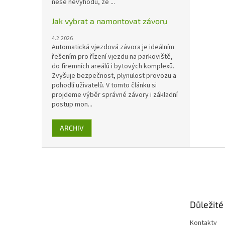
nese nevýhodu, že ...
Jak vybrat a namontovat závoru
4.2.2026
Automatická vjezdová závora je ideálním
řešením pro řízení vjezdu na parkoviště,
do firemních areálů i bytových komplexů.
Zvyšuje bezpečnost, plynulost provozu a
pohodlí uživatelů. V tomto článku si
projdeme výběr správné závory i základní
postup mon...
ARCHIV
Z
á
p
a
t
Důležité
í
Kontakty