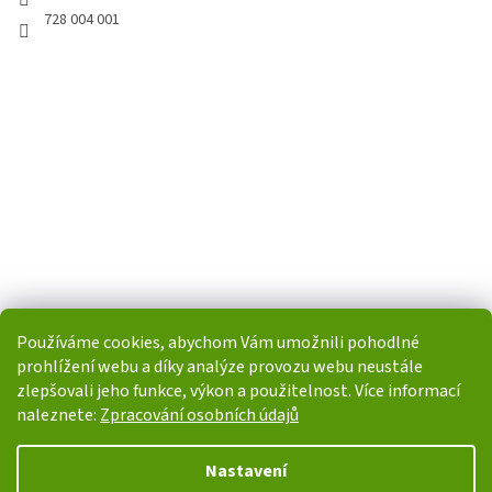
728 004 001
Používáme cookies, abychom Vám umožnili pohodlné
prohlížení webu a díky analýze provozu webu neustále
zlepšovali jeho funkce, výkon a použitelnost. Více informací
naleznete:
Zpracování osobních údajů
Vytvořil Shoptet
Nastavení