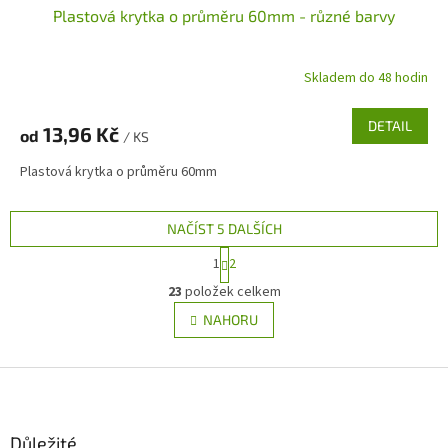
Plastová krytka o průměru 60mm - různé barvy
Skladem do 48 hodin
DETAIL
13,96 Kč
od
/ KS
Plastová krytka o průměru 60mm
NAČÍST 5 DALŠÍCH
S
1
2
t
O
r
23
položek celkem
v
á
l
NAHORU
n
á
k
d
o
v
Z
a
á
c
á
n
í
p
í
p
a
Důležité