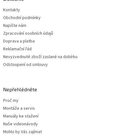
r
t
v
Kontakty
í
k
Obchodní podmínky
y
v
Napište nám
ý
Zpracování osobních údajů
p
Doprava a platba
i
s
Reklamační řád
u
Nevyzvednuté zboží zaslané na dobírku
Odstoupení od smlouvy
Nepřehlédněte
Proč my
Montáže a servis
Manuály ke stažení
Naše videonávody
Mohlo by Vás zajímat