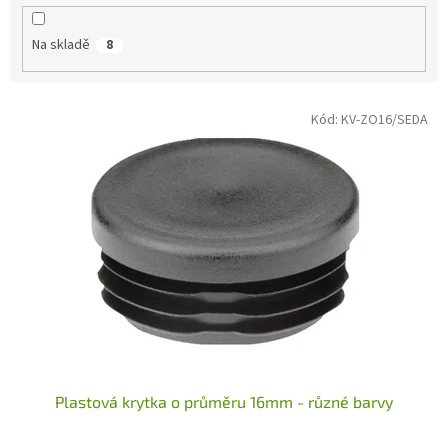
k
t
Na skladě
8
ů
V
Kód:
KV-ZO16/SEDA
ý
p
i
s
p
r
o
d
u
k
t
ů
Plastová krytka o průměru 16mm - různé barvy