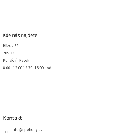
Kde nás najdete
Hlízov 85
285 32
Pondělí - Pátek
8.00 - 12.00 12.30 -16.00 hod
Kontakt
info
@
i-pohony.cz