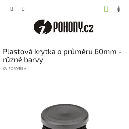
Přejít
NÁKUP
na
obsah
KOŠÍK
Plastová krytka o průměru 60mm -
různé barvy
KV-ZO60/BILA