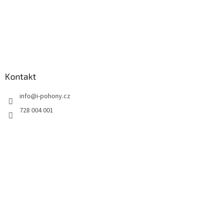
Kontakt
info
@
i-pohony.cz
728 004 001