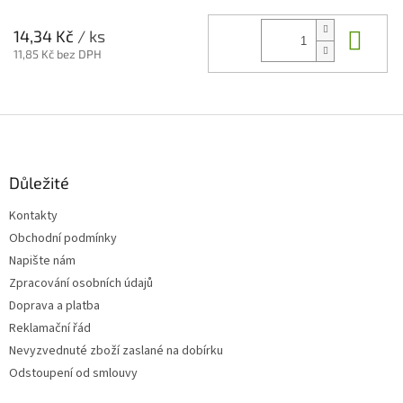
Do 
14,34 Kč
/ ks
11,85 Kč bez DPH
Z
á
p
a
Důležité
t
Kontakty
í
Obchodní podmínky
Napište nám
Zpracování osobních údajů
Doprava a platba
Reklamační řád
Nevyzvednuté zboží zaslané na dobírku
Odstoupení od smlouvy