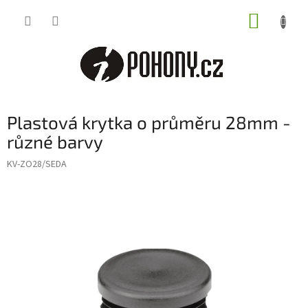
Přejít
NÁKUP
na
obsah
KOŠÍK
Plastová krytka o průměru 28mm -
různé barvy
KV-ZO28/SEDA