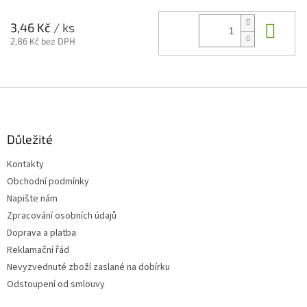
Do 
3,46 Kč
/ ks
2,86 Kč bez DPH
Z
á
p
a
Důležité
t
Kontakty
í
Obchodní podmínky
Napište nám
Zpracování osobních údajů
Doprava a platba
Reklamační řád
Nevyzvednuté zboží zaslané na dobírku
Odstoupení od smlouvy