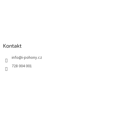
Kontakt
info
@
i-pohony.cz
728 004 001