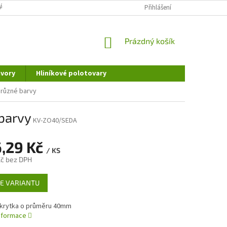
ÁNÍ OSOBNÍCH ÚDAJŮ
DOPRAVA A PLATBA
Přihlášení
REKLAMAČNÍ ŘÁD
NÁKUPNÍ
Prázdný košík
KOŠÍK
vory
Hliníkové polotovary
 různé barvy
barvy
KV-ZO40/SEDA
,29 Kč
/ KS
Kč
bez DPH
E VARIANTU
 krytka o průměru 40mm
informace