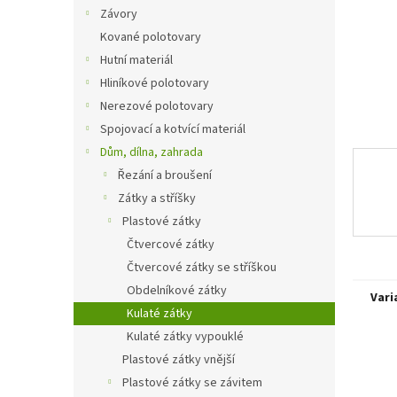
n
Závory
e
Kované polotovary
l
Hutní materiál
Hliníkové polotovary
Nerezové polotovary
Spojovací a kotvící materiál
Dům, dílna, zahrada
Řezání a broušení
Zátky a stříšky
Plastové zátky
Čtvercové zátky
Čtvercové zátky se stříškou
Obdelníkové zátky
Vari
Kulaté zátky
Kulaté zátky vypouklé
Plastové zátky vnější
Plastové zátky se závitem