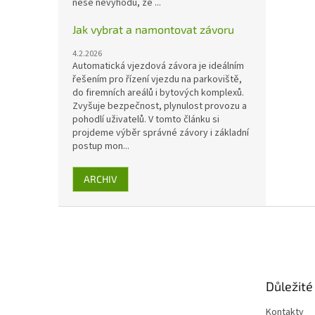
nese nevýhodu, že ...
Jak vybrat a namontovat závoru
4.2.2026
Automatická vjezdová závora je ideálním
řešením pro řízení vjezdu na parkoviště,
do firemních areálů i bytových komplexů.
Zvyšuje bezpečnost, plynulost provozu a
pohodlí uživatelů. V tomto článku si
projdeme výběr správné závory i základní
postup mon...
ARCHIV
Z
á
p
a
t
Důležité
í
Kontakty