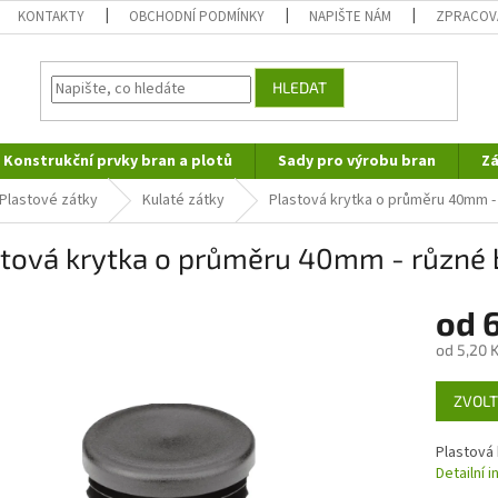
KONTAKTY
OBCHODNÍ PODMÍNKY
NAPIŠTE NÁM
ZPRACOV
HLEDAT
Konstrukční prvky bran a plotů
Sady pro výrobu bran
Zá
Plastové zátky
Kulaté zátky
Plastová krytka o průměru 40mm -
stová krytka o průměru 40mm - různé 
od
6
od
5,20 
Měrná
ZVOLT
cena:
Plastová
Detailní 