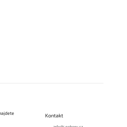
najdete
Kontakt
info
@
i-pohony.cz