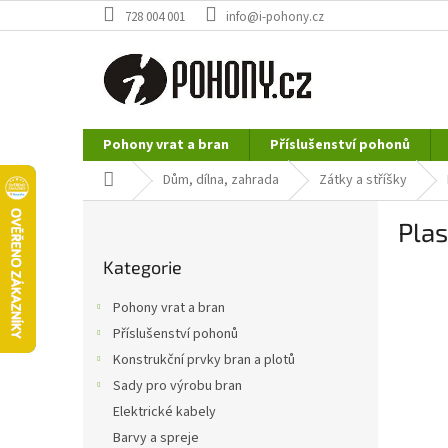
Přejít
728 004 001
info@i-pohony.cz
na
obsah
Pohony vrat a bran
Příslušenství pohonů
Nerezové polotovary
Hutní materiál
Domů
Dům, dílna, zahrada
Zátky a stříšky
P
Pla
o
Přeskočit
s
Kategorie
kategorie
t
r
Pohony vrat a bran
a
Příslušenství pohonů
n
Konstrukční prvky bran a plotů
n
í
Sady pro výrobu bran
p
Elektrické kabely
a
Barvy a spreje