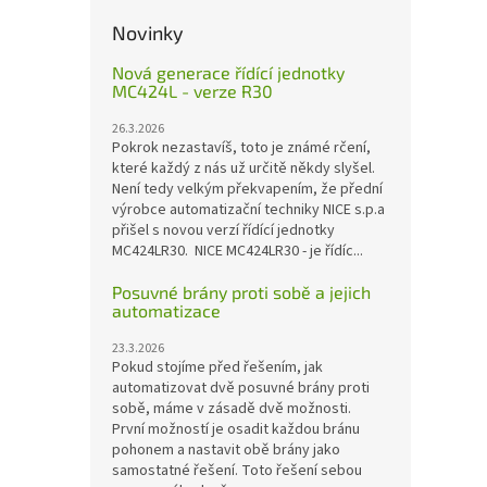
Novinky
Nová generace řídící jednotky
MC424L - verze R30
26.3.2026
Pokrok nezastavíš, toto je známé rčení,
které každý z nás už určitě někdy slyšel.
Není tedy velkým překvapením, že přední
výrobce automatizační techniky NICE s.p.a
přišel s novou verzí řídící jednotky
MC424LR30. NICE MC424LR30 - je řídíc...
Posuvné brány proti sobě a jejich
automatizace
23.3.2026
Pokud stojíme před řešením, jak
automatizovat dvě posuvné brány proti
sobě, máme v zásadě dvě možnosti.
První možností je osadit každou bránu
pohonem a nastavit obě brány jako
samostatné řešení. Toto řešení sebou