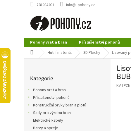
Přejít
728 004 001
info@i-pohony.cz
na
obsah
Pohony vrat a bran
Příslušenství pohonů
Nerezové polotovary
Hutní materiál
Domů
Hutní materiál
3D Plechy
Lisovaný p
P
Lis
o
Přeskočit
s
BUBL
Kategorie
kategorie
t
KV-I PZ
r
Pohony vrat a bran
a
Příslušenství pohonů
n
Konstrukční prvky bran a plotů
n
í
Sady pro výrobu bran
p
Elektrické kabely
a
Barvy a spreje