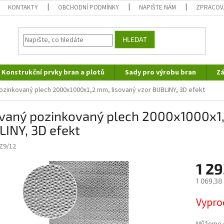
KONTAKTY
OBCHODNÍ PODMÍNKY
NAPIŠTE NÁM
ZPRACOV
HLEDAT
Konstrukční prvky bran a plotů
Sady pro výrobu bran
Zá
ozinkovaný plech 2000x1000x1,2 mm, lisovaný vzor BUBLINY, 3D efekt
ovaný pozinkovaný plech 2000x1000x1,
INY, 3D efekt
NZ9/12
1 2
1 069,38
Měrná
Vypro
cena: