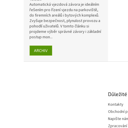
Automatická vjezdová závora je ideálním
řešením pro řízení vjezdu na parkoviště,
do firemních areálů i bytových komplexů.
Zvyšuje bezpečnost, plynulost provozu a
pohodlí uživatelů. V tomto článku si
projdeme výběr správné závory i základní
postup mon...
ARCHIV
Z
á
p
a
t
Důležité
í
Kontakty
Obchodní 
Napište ná
Zpracování