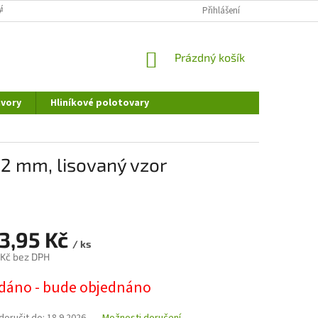
ÁNÍ OSOBNÍCH ÚDAJŮ
DOPRAVA A PLATBA
Přihlášení
REKLAMAČNÍ ŘÁD
NÁKUPNÍ
Prázdný košík
KOŠÍK
vory
Hliníkové polotovary
2 mm, lisovaný vzor
93,95 Kč
/ ks
 Kč bez DPH
dáno - bude objednáno