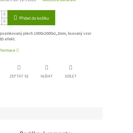
oručit do:
18.9.2026
Možnosti doručení
Přidat do košíku
 pozinkovaný plech 1000x2000x1,2mm, lisovaný vzor
3D efekt.
informace
ZEPTAT SE
HLÍDAT
SDÍLET