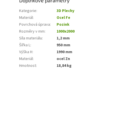
Doplňkové parametry
Kategorie
:
3D Plechy
Materiál
:
Ocel Fe
Povrchová úprava
:
Pozink
Rozměry v mm
:
1000x2000
Síla materiálu
:
1,2 mm
Šířka L
:
950 mm
Výška H
:
1990 mm
Materiál
:
ocel Zn
Hmotnost
:
18,84 kg