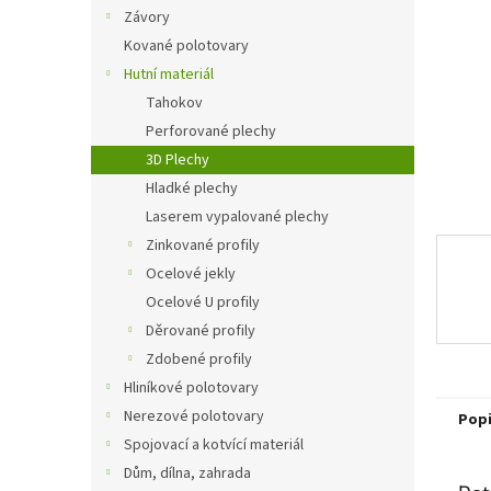
n
Závory
e
Kované polotovary
l
Hutní materiál
Tahokov
Perforované plechy
3D Plechy
Hladké plechy
Laserem vypalované plechy
Zinkované profily
Ocelové jekly
Ocelové U profily
Děrované profily
Zdobené profily
Hliníkové polotovary
Nerezové polotovary
Pop
Spojovací a kotvící materiál
Dům, dílna, zahrada