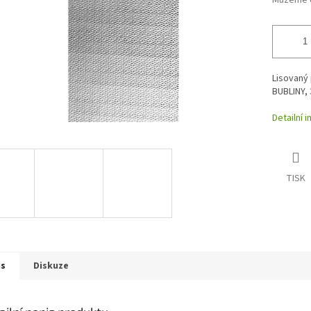
Můžeme d
Lisovaný
BUBLINY, 
Detailní 
TISK
is
Diskuze