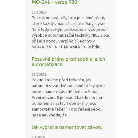
MC424L - verze R30
26.3.2026
Pokrok nezastavíš, toto je známé rčení,
které každý z nás už určitě někdy slyšel.
Není tedy velkým překvapením, že přední
výrobce automatizační techniky NICE s.p.a
přišel s novou verzí řídící jednotky
MC424LR30. NICE MC424LR30 - je řídíc...
Posuvné brány proti sobě a jejich
automatizace
23.3.2026
Pokud stojíme před řešením, jak
automatizovat dvě posuvné brány proti
sobě, máme v zásadě dvě možnosti.
První možností je osadit každou bránu
pohonem a nastavit obě brány jako
samostatné řešení. Toto řešení sebou
nese nevýhodu, že ...
Jak vybrat a namontovat závoru
4.2.2026