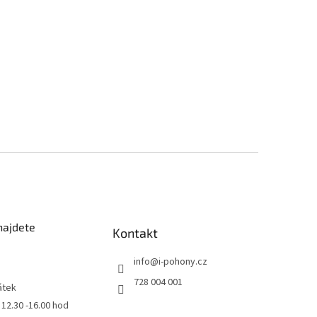
najdete
Kontakt
info
@
i-pohony.cz
728 004 001
átek
0 12.30 -16.00 hod