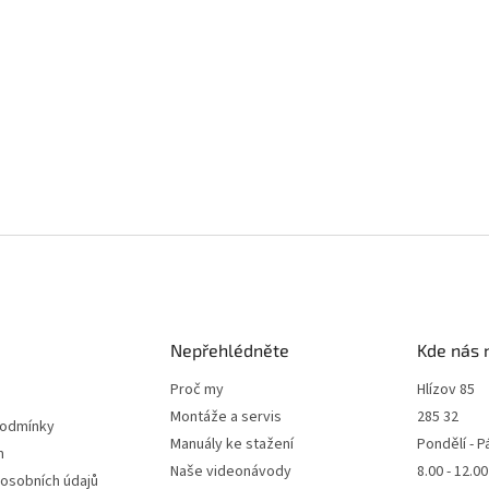
Nepřehlédněte
Kde nás 
Proč my
Hlízov 85
Montáže a servis
285 32
podmínky
Manuály ke stažení
Pondělí - P
m
Naše videonávody
8.00 - 12.0
 osobních údajů