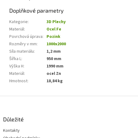
Doplňkové parametry
Kategorie
:
3D Plechy
Materiál
:
Ocel Fe
Povrchová úprava
:
Pozink
Rozměry v mm
:
1000x2000
Síla materiálu
:
1,2 mm
Šířka L
:
950 mm
Výška H
:
1990 mm
Materiál
:
ocel Zn
Hmotnost
:
18,84 kg
Z
á
p
a
Důležité
t
Kontakty
í