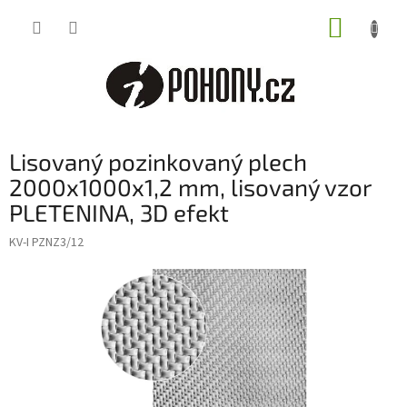
Přejít
NÁKUP
na
obsah
KOŠÍK
Lisovaný pozinkovaný plech
2000x1000x1,2 mm, lisovaný vzor
PLETENINA, 3D efekt
KV-I PZNZ3/12