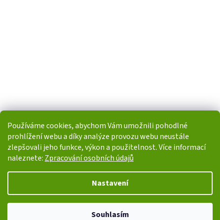
Používáme cookies, abychom Vám umožnili pohodlné
prohlížení webu a díky analýze provozu webu neustále
zlepšovali jeho funkce, výkon a použitelnost. Více informací
naleznete:
Zpracování osobních údajů
Vytvořil Shoptet
Nastavení
Copyright 2026
i-POHONY.cz
. Všechna práva vyhrazena.
Upravit
Souhlasím
nastavení cookies