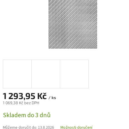
1 293,95 Kč
/ ks
1 069,38 Kč bez DPH
Měrná
Skladem do 3 dnů
cena:
Můžeme doručit do:
13.8.2026
Možnosti doručení