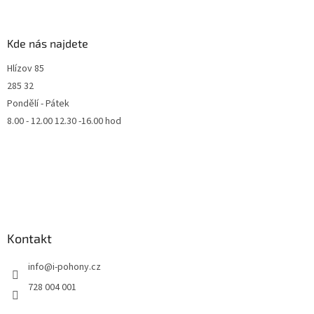
Kde nás najdete
Hlízov 85
285 32
Pondělí - Pátek
8.00 - 12.00 12.30 -16.00 hod
Kontakt
info
@
i-pohony.cz
728 004 001