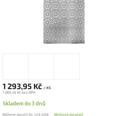
1 293,95 Kč
/ KS
1 069,38 Kč bez DPH
Měrná
Skladem do 3 dnů
cena:
Můžeme doručit do:
13.8.2026
Možnosti doručení