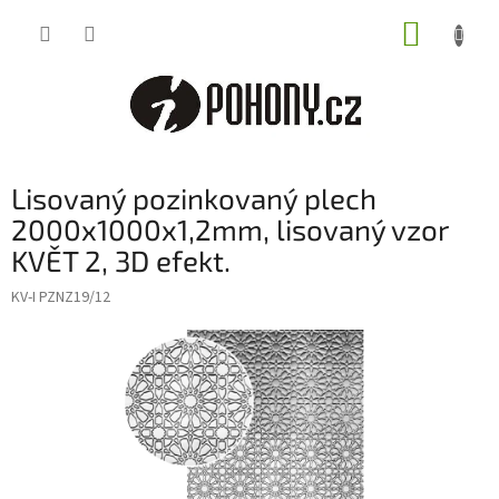
Přejít
NÁKUP
na
obsah
KOŠÍK
Lisovaný pozinkovaný plech
2000x1000x1,2mm, lisovaný vzor
KVĚT 2, 3D efekt.
KV-I PZNZ19/12