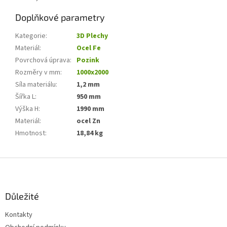
Doplňkové parametry
Kategorie
:
3D Plechy
Materiál
:
Ocel Fe
Povrchová úprava
:
Pozink
Rozměry v mm
:
1000x2000
Síla materiálu
:
1,2 mm
Šířka L
:
950 mm
Výška H
:
1990 mm
Materiál
:
ocel Zn
Hmotnost
:
18,84 kg
Z
á
p
a
Důležité
t
Kontakty
í