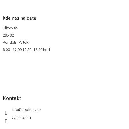
Kde nás najdete
Hlízov 85
285 32
Pondělí - Pátek
8.00 - 12.00 12.30 -16.00 hod
Kontakt
info
@
i-pohony.cz
728 004 001