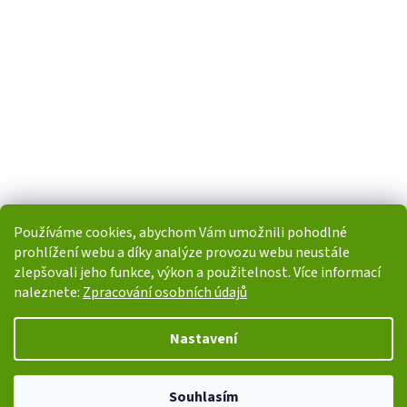
Používáme cookies, abychom Vám umožnili pohodlné
prohlížení webu a díky analýze provozu webu neustále
zlepšovali jeho funkce, výkon a použitelnost. Více informací
naleznete:
Zpracování osobních údajů
Vytvořil Shoptet
Nastavení
Copyright 2026
i-POHONY.cz
. Všechna práva vyhrazena.
Upravit
Souhlasím
nastavení cookies