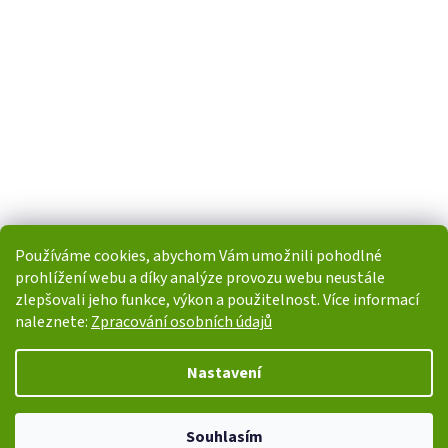
Používáme cookies, abychom Vám umožnili pohodlné
prohlížení webu a díky analýze provozu webu neustále
zlepšovali jeho funkce, výkon a použitelnost. Více informací
naleznete:
Zpracování osobních údajů
Vytvořil Shoptet
Nastavení
Copyright 2026
i-POHONY.cz
. Všechna práva vyhrazena.
Upravit
Souhlasím
nastavení cookies