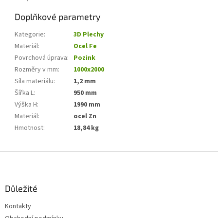
Doplňkové parametry
Kategorie
:
3D Plechy
Materiál
:
Ocel Fe
Povrchová úprava
:
Pozink
Rozměry v mm
:
1000x2000
Síla materiálu
:
1,2 mm
Šířka L
:
950 mm
Výška H
:
1990 mm
Materiál
:
ocel Zn
Hmotnost
:
18,84 kg
Z
á
p
a
Důležité
t
Kontakty
í