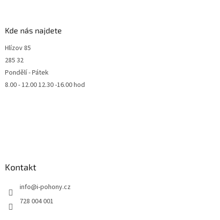
Kde nás najdete
Hlízov 85
285 32
Pondělí - Pátek
8.00 - 12.00 12.30 -16.00 hod
Kontakt
info
@
i-pohony.cz
728 004 001