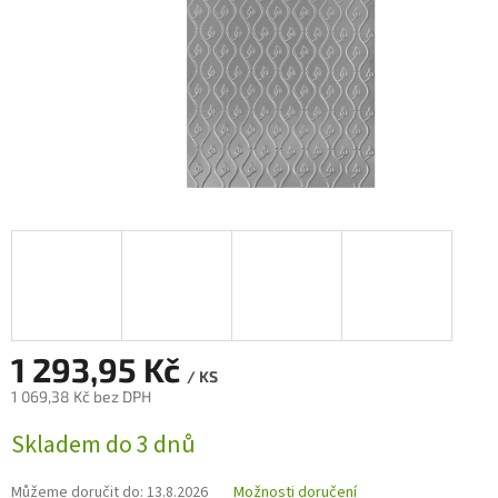
1 293,95 Kč
/ KS
1 069,38 Kč bez DPH
Měrná
Skladem do 3 dnů
cena:
Můžeme doručit do:
13.8.2026
Možnosti doručení