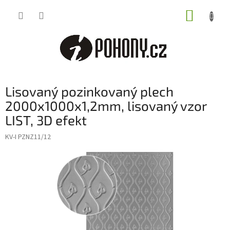
Přejít
NÁKUP
na
obsah
KOŠÍK
Lisovaný pozinkovaný plech
2000x1000x1,2mm, lisovaný vzor
LIST, 3D efekt
KV-I PZNZ11/12