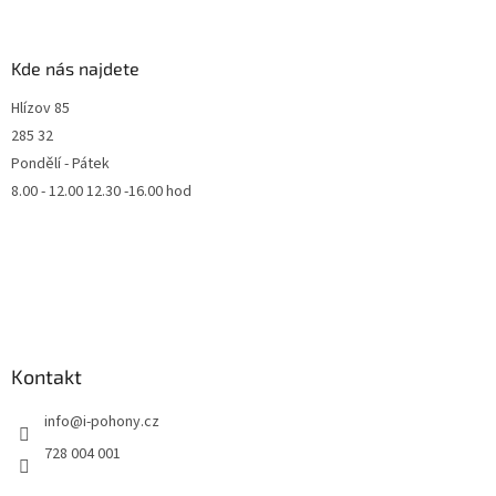
Kde nás najdete
Hlízov 85
285 32
Pondělí - Pátek
8.00 - 12.00 12.30 -16.00 hod
Kontakt
info
@
i-pohony.cz
728 004 001