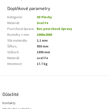
Doplňkové parametry
Kategorie
:
3D Plechy
Materiál
:
Ocel Fe
Povrchová úprava
:
Bez povrchové úpravy
Rozměry v mm
:
1000x2000
Síla materiálu
:
1.1 mm
Šířka L
:
950 mm
Výška H
:
1990 mm
Materiál
:
ocel Fe
Hmotnost
:
17.7 kg
Z
á
p
a
Důležité
t
Kontakty
í