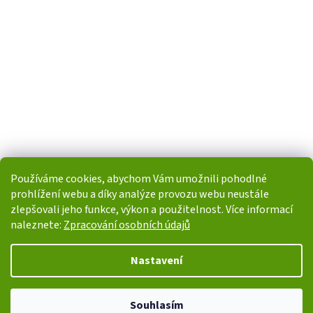
Používáme cookies, abychom Vám umožnili pohodlné
prohlížení webu a díky analýze provozu webu neustále
zlepšovali jeho funkce, výkon a použitelnost. Více informací
naleznete:
Zpracování osobních údajů
Vytvořil Shoptet
Nastavení
Copyright 2026
i-POHONY.cz
. Všechna práva vyhrazena.
Upravit
Souhlasím
nastavení cookies