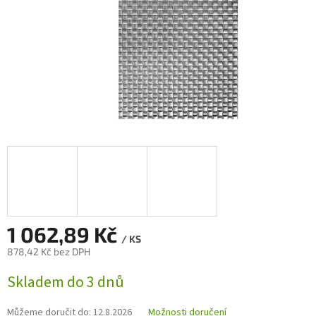
1 062,89 Kč
/ KS
878,42 Kč bez DPH
Měrná
Skladem do 3 dnů
cena:
Můžeme doručit do:
12.8.2026
Možnosti doručení