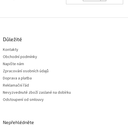
Z
á
p
a
Důležité
t
Kontakty
í
Obchodní podmínky
Napište nám
Zpracování osobních údajů
Doprava a platba
Reklamační řád
Nevyzvednuté zboží zaslané na dobírku
Odstoupení od smlouvy
Nepřehlédněte