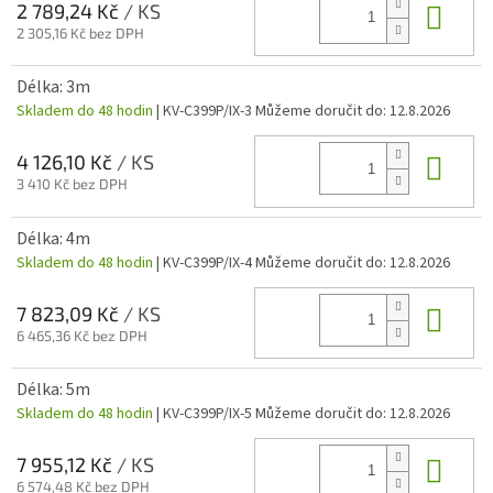
Do 
2 789,24 Kč
/ KS
2 305,16 Kč bez DPH
Délka: 3m
Skladem do 48 hodin
| KV-C399P/IX-3
Můžeme doručit do:
12.8.2026
Do 
4 126,10 Kč
/ KS
3 410 Kč bez DPH
Délka: 4m
Skladem do 48 hodin
| KV-C399P/IX-4
Můžeme doručit do:
12.8.2026
Do 
7 823,09 Kč
/ KS
6 465,36 Kč bez DPH
Délka: 5m
Skladem do 48 hodin
| KV-C399P/IX-5
Můžeme doručit do:
12.8.2026
Do 
7 955,12 Kč
/ KS
6 574,48 Kč bez DPH