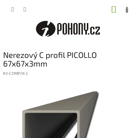
Přejít
NÁKUP
na
obsah
KOŠÍK
Nerezový C profil PICOLLO
67x67x3mm
KV-C399P/IX-1