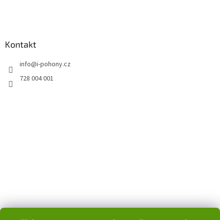
Kontakt
info
@
i-pohony.cz
728 004 001