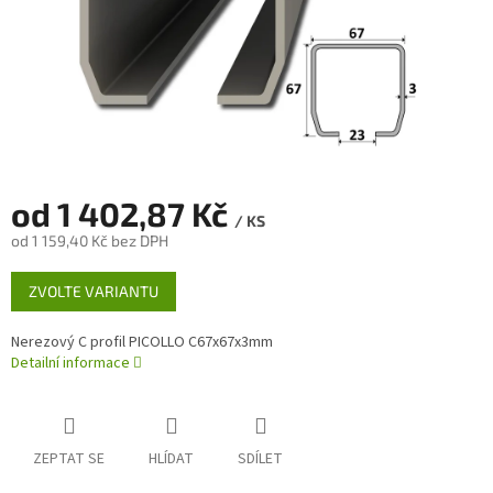
od
1 402,87 Kč
/ KS
od
1 159,40 Kč
bez DPH
Měrná
ZVOLTE VARIANTU
cena:
Nerezový C profil PICOLLO C67x67x3mm
Detailní informace
ZEPTAT SE
HLÍDAT
SDÍLET