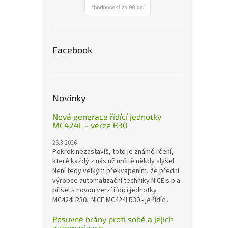
Facebook
Novinky
Nová generace řídící jednotky
MC424L - verze R30
26.3.2026
Pokrok nezastavíš, toto je známé rčení,
které každý z nás už určitě někdy slyšel.
Není tedy velkým překvapením, že přední
výrobce automatizační techniky NICE s.p.a
přišel s novou verzí řídící jednotky
MC424LR30. NICE MC424LR30 - je řídíc...
Posuvné brány proti sobě a jejich
automatizace