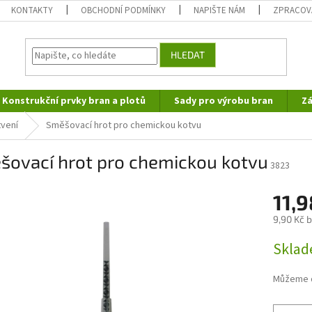
KONTAKTY
OBCHODNÍ PODMÍNKY
NAPIŠTE NÁM
ZPRACOV
HLEDAT
Konstrukční prvky bran a plotů
Sady pro výrobu bran
Zá
vení
Směšovací hrot pro chemickou kotvu
šovací hrot pro chemickou kotvu
3823
11,
9,90 Kč 
Měrná
Skla
cena:
Můžeme d