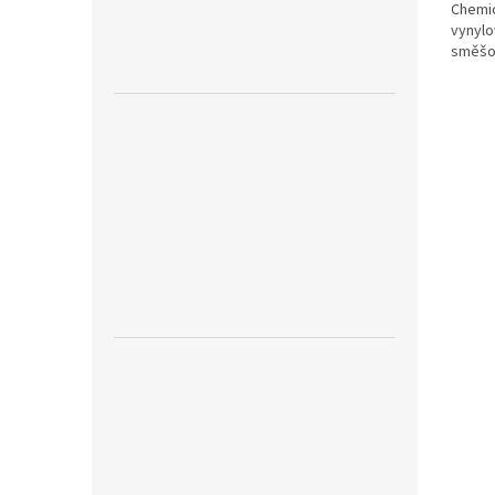
Chemic
vynylo
směšo