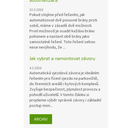
23.3.2026
Pokud stojíme před řešením, jak
automatizovat dvě posuvné brány proti
sobě, máme v zásadě dvě možnosti.
První možností je osadit každou bránu
pohonem a nastavit obě brány jako
samostatné řešení. Toto řešení sebou
nese nevýhodu, že ...
Jak vybrat a namontovat závoru
4.2.2026
Automatická vjezdová závora je ideálním
řešením pro řízení vjezdu na parkoviště,
do firemních areálů i bytových komplexů.
Zvyšuje bezpečnost, plynulost provozu a
pohodlí uživatelů. V tomto článku si
projdeme výběr správné závory i základní
postup mon...
ARCHIV