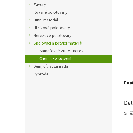
n
Závory
e
Kované polotovary
l
Hutní materiál
Hliníkové polotovary
Nerezové polotovary
Spojovací a kotvící materiál
Samořezné vruty - nerez
Chemické kotvení
Dům, dílna, zahrada
Výprodej
Pop
Det
Směš