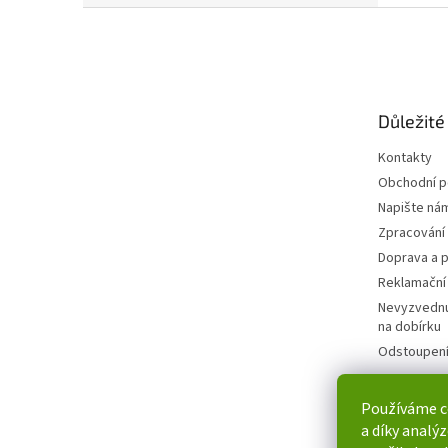
Z
á
p
a
t
Důležité
í
Kontakty
Obchodní 
Napište ná
Zpracování
Doprava a p
Reklamační
Nevyzvednu
na dobírku
Odstoupení
Používáme c
a díky analý