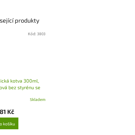
sející produkty
Kód:
3803
ická kotva 300ml,
ová bez styrénu se
ovacím hrotem
Skladem
81 Kč
o košíku