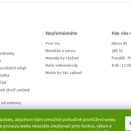
Nepřehlédněte
Kde nás 
Proč my
Hlízov 85
Montáže a servis
285 32
podmínky
Manuály ke stažení
Pondělí - P
m
Naše videonávody
8.00 - 12.0
 osobních údajů
Mohlo by Vás zajímat
latba
 řád
té zboží zaslané
 od smlouvy
ookies, abychom Vám umožnili pohodlné prohlížení webu
ze provozu webu neustále zlepšovali jeho funkce, výkon a