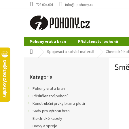
Přejít
728 004 001
info@i-pohony.cz
na
obsah
Pohony vrat a bran
Příslušenství pohonů
Nerezové polotovary
Hutní materiál
Domů
Spojovací a kotvící materiál
Chemické kot
P
Smě
o
Přeskočit
s
Kategorie
kategorie
t
r
Pohony vrat a bran
a
Příslušenství pohonů
n
Konstrukční prvky bran a plotů
n
í
Sady pro výrobu bran
p
Elektrické kabely
a
Barvy a spreje