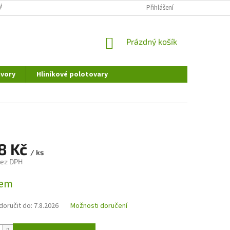
ÁNÍ OSOBNÍCH ÚDAJŮ
DOPRAVA A PLATBA
Přihlášení
REKLAMAČNÍ ŘÁD
NÁKUPNÍ
Prázdný košík
KOŠÍK
vory
Hliníkové polotovary
98 Kč
/ ks
bez DPH
dem
oručit do:
7.8.2026
Možnosti doručení