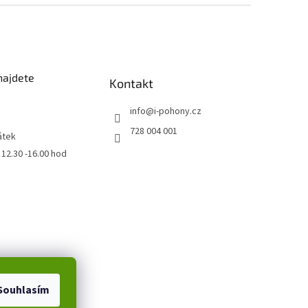
najdete
Kontakt
info
@
i-pohony.cz
728 004 001
átek
0 12.30 -16.00 hod
Souhlasím