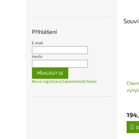
Souvi
Přihlášení
E-mail
Heslo
PŘIHLÁSIT SE
Nová registrace
Zapomenuté heslo
Chem
vynyl
směš
194,
D