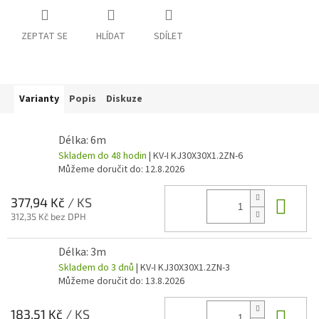
ZEPTAT SE
HLÍDAT
SDÍLET
Varianty
Popis
Diskuze
Délka: 6m
Skladem do 48 hodin
| KV-I KJ30X30X1.2ZN-6
Můžeme doručit do:
12.8.2026
Do 
377,94 Kč
/ KS
312,35 Kč bez DPH
Délka: 3m
Skladem do 3 dnů
| KV-I KJ30X30X1.2ZN-3
Můžeme doručit do:
13.8.2026
Do 
183,51 Kč
/ KS