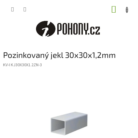
Přejít
NÁKUP
na
obsah
KOŠÍK
Pozinkovaný jekl 30x30x1,2mm
KV-I KJ30X30X1.2ZN-3