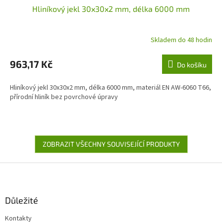
Hliníkový jekl 30x30x2 mm, délka 6000 mm
Skladem do 48 hodin
963,17 Kč
Do košíku
Hliníkový jekl 30x30x2 mm, délka 6000 mm, materiál EN AW-6060 T66,
přírodní hliník bez povrchové úpravy
ZOBRAZIT VŠECHNY SOUVISEJÍCÍ PRODUKTY
Z
á
p
a
Důležité
t
Kontakty