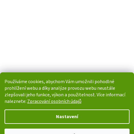
Používáme cookies, abychom Vám umožnili pohodlné
prohlížení webu a díky analýze provozu webu neustále
zlepšovali jeho funkce, výkon a použitelnost. Více informací
naleznete:
Zpracování osobních údajů
Vytvořil Shoptet
Nastavení
Copyright 2026
i-POHONY.cz
. Všechna práva vyhrazena.
Upravit