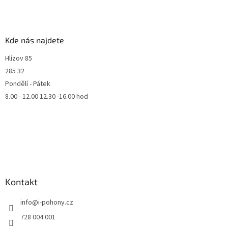
Kde nás najdete
Hlízov 85
285 32
Pondělí - Pátek
8.00 - 12.00 12.30 -16.00 hod
Kontakt
info
@
i-pohony.cz
728 004 001