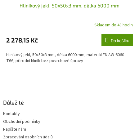
Hliníkový jekl, 50x50x3 mm, délka 6000 mm
Skladem do 48 hodin
2 278,15 Kč
Do košíku
Hliníkový jekl, 50x50x3 mm, délka 6000 mm, materiál EN AW-6060
T66, přírodní hliník bez povrchové úpravy
Z
á
p
a
Důležité
t
Kontakty
í
Obchodní podmínky
Napište nám
Zpracování osobních údajů