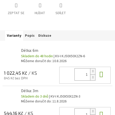
ZEPTAT SE
HLÍDAT
SDÍLET
Varianty
Popis
Diskuze
Délka: 6m
Skladem do 48 hodin
| KV-I KJ50X50X2ZN-6
Můžeme doručit do:
10.8.2026
Do 
1 022,45 Kč
/ KS
845 Kč bez DPH
Délka: 3m
Skladem do 3 dnů
| KV-I KJ50X50X2ZN-3
Můžeme doručit do:
11.8.2026
Do 
544,16 Kč
/ KS