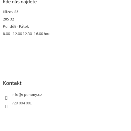
Kde nás najdete
Hlízov 85
285 32
Pondělí - Pátek
8.00 - 12.00 12.30 -16.00 hod
Kontakt
info
@
i-pohony.cz
728 004 001