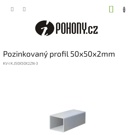
Přejít
NÁKUP
na
obsah
KOŠÍK
Pozinkovaný profil 50x50x2mm
KV-I KJ50X50X2ZN-3