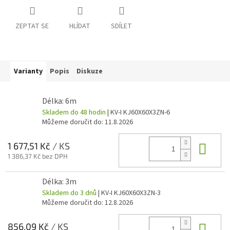
ZEPTAT SE
HLÍDAT
SDÍLET
Varianty
Popis
Diskuze
Délka: 6m
Skladem do 48 hodin
| KV-I KJ60X60X3ZN-6
Můžeme doručit do:
11.8.2026
Do 
1 677,51 Kč
/ KS
1 386,37 Kč bez DPH
Délka: 3m
Skladem do 3 dnů
| KV-I KJ60X60X3ZN-3
Můžeme doručit do:
12.8.2026
Do 
856,09 Kč
/ KS