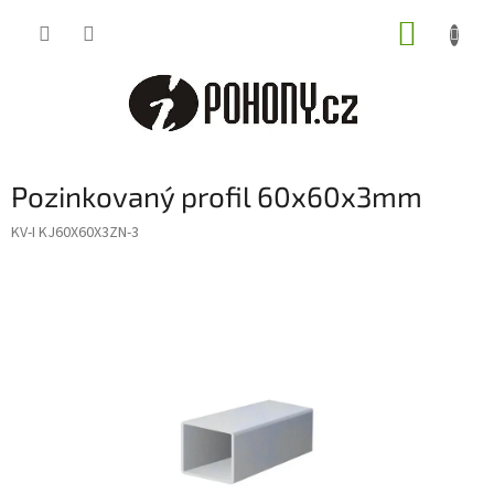
Přejít
NÁKUP
na
obsah
KOŠÍK
Pozinkovaný profil 60x60x3mm
KV-I KJ60X60X3ZN-3