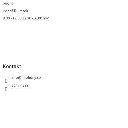
285 32
Pondělí - Pátek
8.00 - 12.00 12.30 -16.00 hod
Kontakt
info
@
i-pohony.cz
728 004 001