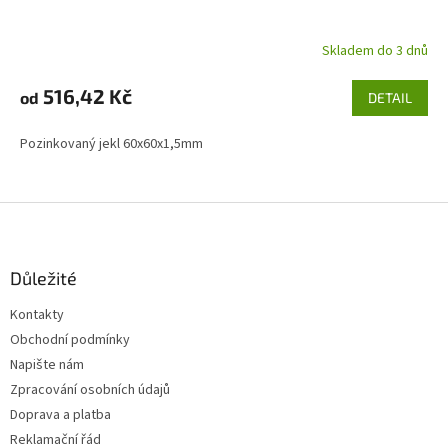
Skladem do 3 dnů
516,42 Kč
od
DETAIL
Pozinkovaný jekl 60x60x1,5mm
Z
á
p
a
Důležité
t
Kontakty
í
Obchodní podmínky
Napište nám
Zpracování osobních údajů
Doprava a platba
Reklamační řád