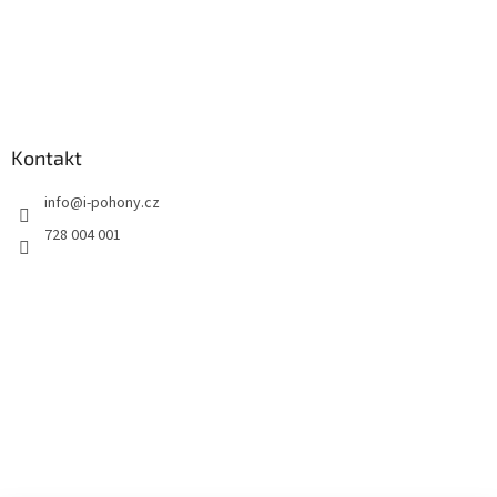
Kontakt
info
@
i-pohony.cz
728 004 001