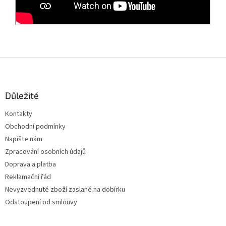
Z
á
p
a
Důležité
t
Kontakty
í
Obchodní podmínky
Napište nám
Zpracování osobních údajů
Doprava a platba
Reklamační řád
Nevyzvednuté zboží zaslané na dobírku
Odstoupení od smlouvy