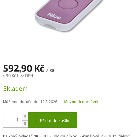
592,90 Kč
/ ks
490 Kč bez DPH
Měrná
Skladem
cena:
Můžeme doručit do:
12.8.2026
Možnosti doručení
Přidat do košíku
Dálkový ovladač NICE INTI2, plovoucí kód, 2-kanálový, 433 MHz, fialový