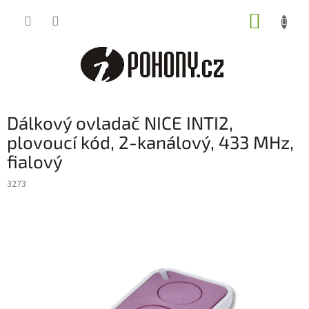
Přejít
NÁKUP
na
obsah
KOŠÍK
Dálkový ovladač NICE INTI2,
plovoucí kód, 2-kanálový, 433 MHz,
fialový
3273