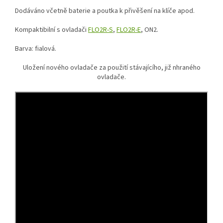
Dodáváno včetně baterie a poutka k přivěšení na klíče apod.
Kompaktibilní s ovladači
FLO2R-S
,
FLO2R-E
, ON2.
Barva: fialová.
Uložení nového ovladače za použití stávajícího, již nhraného
ovladače.