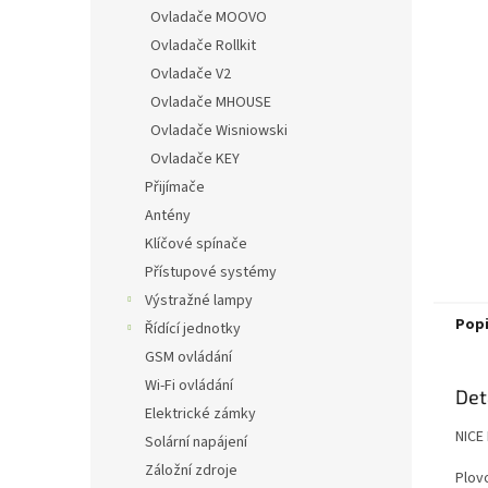
n
Ovladače MOOVO
e
Ovladače Rollkit
l
Ovladače V2
Ovladače MHOUSE
Ovladače Wisniowski
Ovladače KEY
Přijímače
Antény
Klíčové spínače
Přístupové systémy
Výstražné lampy
Pop
Řídící jednotky
GSM ovládání
Wi-Fi ovládání
Det
Elektrické zámky
NICE
Solární napájení
Záložní zdroje
Plov