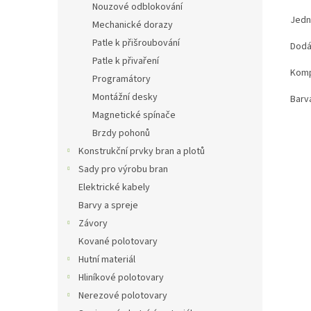
Nouzové odblokování
Jedn
Mechanické dorazy
Patle k přišroubování
Dodá
Patle k přivaření
Komp
Programátory
Montážní desky
Barv
Magnetické spínače
Brzdy pohonů
Konstrukční prvky bran a plotů
Sady pro výrobu bran
Elektrické kabely
Barvy a spreje
Závory
Kované polotovary
Hutní materiál
Hliníkové polotovary
Nerezové polotovary