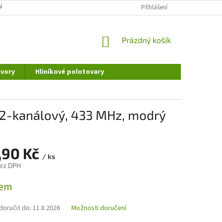
ÁNÍ OSOBNÍCH ÚDAJŮ
DOPRAVA A PLATBA
Přihlášení
REKLAMAČNÍ ŘÁD
NÁKUPNÍ
Prázdný košík
KOŠÍK
vory
Hliníkové polotovary
, 2-kanálový, 433 MHz, modrý
,90 Kč
/ ks
ez DPH
dem
oručit do:
11.8.2026
Možnosti doručení