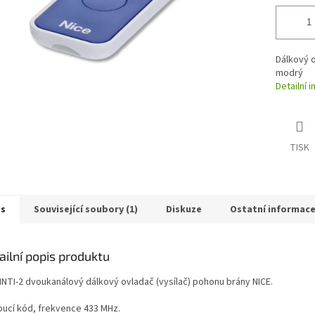
Dálkový o
modrý
Detailní 
TISK
is
Související soubory (1)
Diskuze
Ostatní informac
ailní popis produktu
 INTI-2 dvoukanálový dálkový ovladač (vysílač) pohonu brány NICE.
oucí kód, frekvence 433 MHz.