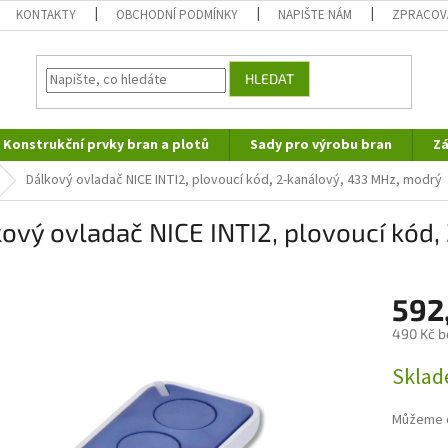
KONTAKTY
OBCHODNÍ PODMÍNKY
NAPIŠTE NÁM
ZPRACOV
HLEDAT
Konstrukční prvky bran a plotů
Sady pro výrobu bran
Zá
Dálkový ovladač NICE INTI2, plovoucí kód, 2-kanálový, 433 MHz, modrý
ový ovladač NICE INTI2, plovoucí kód
592
490 Kč b
Měrná
Skla
cena:
Můžeme d