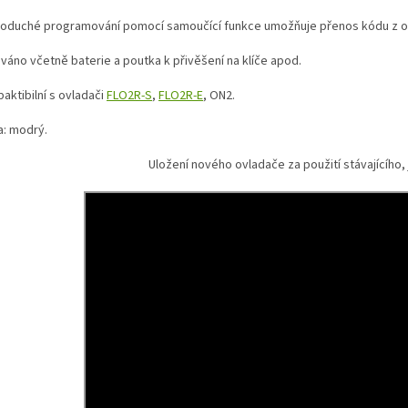
oduché programování pomocí samoučící funkce umožňuje přenos kódu z ov
váno včetně baterie a poutka k přivěšení na klíče apod.
aktibilní s ovladači
FLO2R-S
,
FLO2R-E
, ON2.
a: modrý.
Uložení nového ovladače za použití stávajícího,