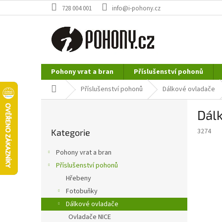
Přejít
728 004 001
info@i-pohony.cz
na
obsah
Pohony vrat a bran
Příslušenství pohonů
Nerezové polotovary
Hutní materiál
Domů
Příslušenství pohonů
Dálkové ovladače
P
Dálk
o
Přeskočit
s
3274
Kategorie
kategorie
t
r
Pohony vrat a bran
a
Příslušenství pohonů
n
Hřebeny
n
í
Fotobuňky
p
Dálkové ovladače
a
Ovladače NICE