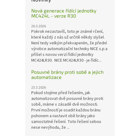
Nová generace řídící jednotky
MC424L - verze R30
26.3.2026
Pokrok nezastavíš, toto je známé rčení,
které každý z nás už určitě někdy slyšel.
Není tedy velkým překvapením, že přední
výrobce automatizační techniky NICE s.p.a
přišel s novou verzí řídící jednotky
MC424LR30. NICE MC424LR30 - je řídíc...
Posuvné brány proti sobě a jejich
automatizace
23.3.2026
Pokud stojíme před řešením, jak
automatizovat dvě posuvné brány proti
sobě, máme v zásadě dvě možnosti.
První možností je osadit každou bránu
pohonem a nastavit obě brány jako
samostatné řešení. Toto řešení sebou
nese nevýhodu, že ...