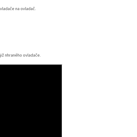
ladače na ovladač.
 již nhraného ovladače.