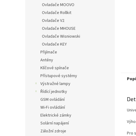
n
Ovladače MOOVO
e
Ovladače Rollkit
l
Ovladače V2
Ovladače MHOUSE
Ovladače Wisniowski
Ovladače KEY
Přijímače
Antény
Klíčové spínače
Přístupové systémy
Pop
Výstražné lampy
Řídící jednotky
Det
GSM ovládání
Wi-Fi ovládání
Univ
Elektrické zámky
Výho
Solární napájení
Záložní zdroje
Pro 