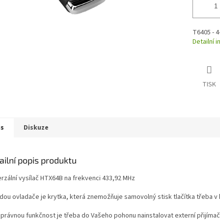
T6405 - 4
Detailní 
TISK
is
Diskuze
ailní popis produktu
erzální vysílač HTX64B na frekvenci 433,92 MHz
dou ovladače je krytka, která znemožňuje samovolný stisk tlačítka třeba v
správnou funkčnost je třeba do Vašeho pohonu nainstalovat externí přijíma