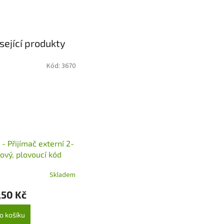
sející produkty
Kód:
3670
 - Přijímač externí 2-
ový, plovoucí kód
92 MHz), paměť na
Skladem
kódů
,50 Kč
o košíku