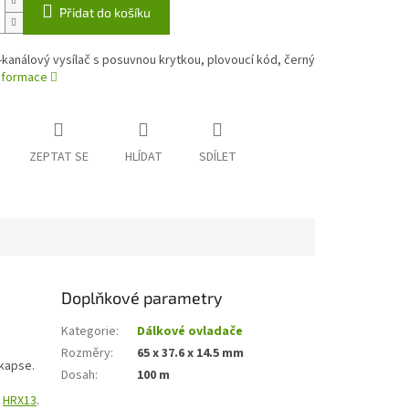
Přidat do košíku
-kanálový vysílač s posuvnou krytkou, plovoucí kód, černý
informace
ZEPTAT SE
HLÍDAT
SDÍLET
Doplňkové parametry
Kategorie
:
Dálkové ovladače
Rozměry
:
65 x 37.6 x 14.5 mm
 kapse.
Dosah
:
100 m
č
HRX13
.