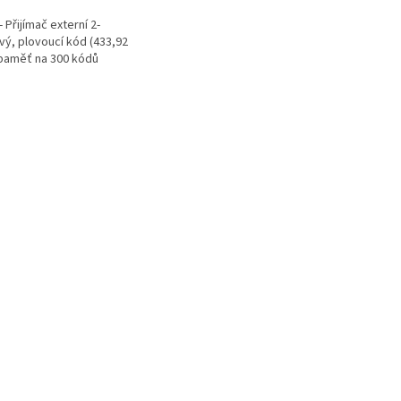
 Přijímač externí 2-
vý, plovoucí kód (433,92
paměť na 300 kódů