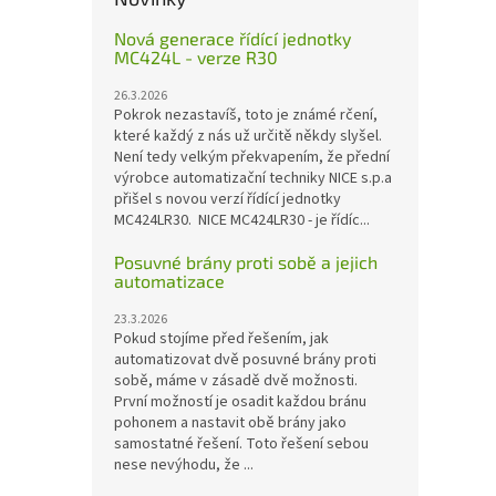
Nová generace řídící jednotky
MC424L - verze R30
26.3.2026
Pokrok nezastavíš, toto je známé rčení,
které každý z nás už určitě někdy slyšel.
Není tedy velkým překvapením, že přední
výrobce automatizační techniky NICE s.p.a
přišel s novou verzí řídící jednotky
MC424LR30. NICE MC424LR30 - je řídíc...
Posuvné brány proti sobě a jejich
automatizace
23.3.2026
Pokud stojíme před řešením, jak
automatizovat dvě posuvné brány proti
sobě, máme v zásadě dvě možnosti.
První možností je osadit každou bránu
pohonem a nastavit obě brány jako
samostatné řešení. Toto řešení sebou
nese nevýhodu, že ...