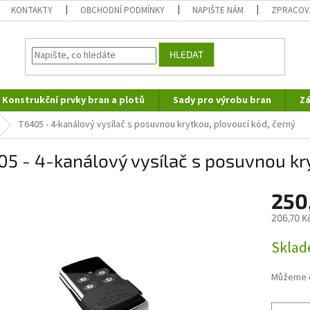
KONTAKTY
OBCHODNÍ PODMÍNKY
NAPIŠTE NÁM
ZPRACOV
HLEDAT
Konstrukční prvky bran a plotů
Sady pro výrobu bran
Zá
T6405 - 4-kanálový vysílač s posuvnou krytkou, plovoucí kód, černý
5 - 4-kanálový vysílač s posuvnou kry
250
206,70 K
Měrná
Skla
cena:
Můžeme d