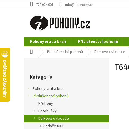
Přejít
728 004 001
info@i-pohony.cz
na
obsah
Pohony vrat a bran
Příslušenství pohonů
Nerezové polotovary
Hutní materiál
Domů
Příslušenství pohonů
Dálkové ovladače
P
T640
o
Přeskočit
s
Kategorie
kategorie
t
r
Pohony vrat a bran
a
Příslušenství pohonů
n
Hřebeny
n
í
Fotobuňky
p
Dálkové ovladače
a
Ovladače NICE