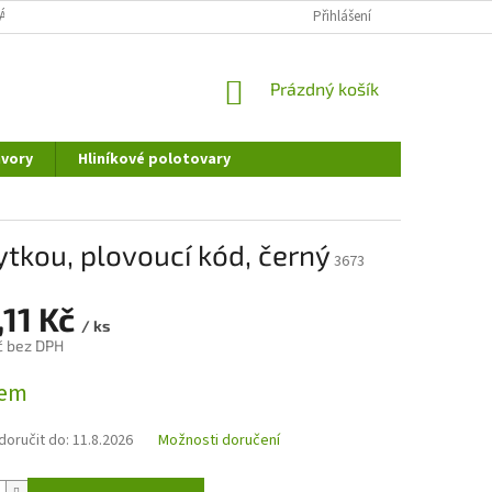
ÁNÍ OSOBNÍCH ÚDAJŮ
DOPRAVA A PLATBA
Přihlášení
REKLAMAČNÍ ŘÁD
NÁKUPNÍ
Prázdný košík
KOŠÍK
vory
Hliníkové polotovary
tkou, plovoucí kód, černý
3673
,11 Kč
/ ks
č bez DPH
dem
oručit do:
11.8.2026
Možnosti doručení