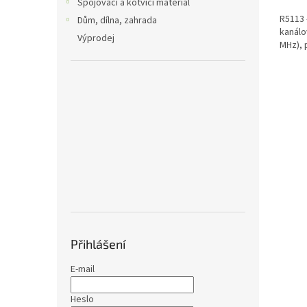
Spojovací a kotvící materiál
R5113 -
Dům, dílna, zahrada
kanálo
Výprodej
MHz), 
Přihlášení
E-mail
Heslo