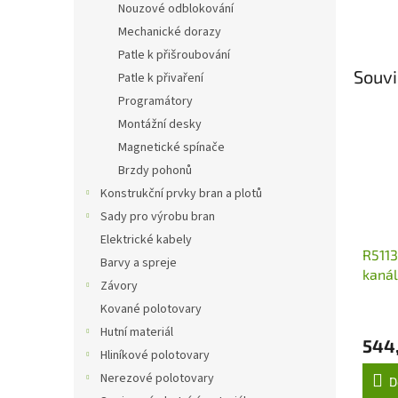
Nouzové odblokování
Mechanické dorazy
Patle k přišroubování
Souvi
Patle k přivaření
Programátory
Montážní desky
Magnetické spínače
Brzdy pohonů
Konstrukční prvky bran a plotů
Sady pro výrobu bran
Elektrické kabely
R5113
Barvy a spreje
kanál
Závory
(433,
Kované polotovary
300 
Hutní materiál
544
Hliníkové polotovary
Nerezové polotovary
D