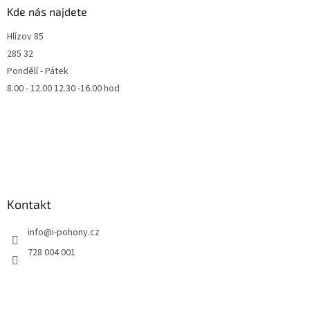
Kde nás najdete
Hlízov 85
285 32
Pondělí - Pátek
8.00 - 12.00 12.30 -16.00 hod
Kontakt
info
@
i-pohony.cz
728 004 001