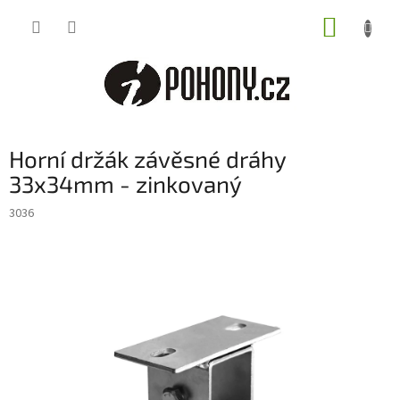
Přejít
NÁKUP
na
obsah
KOŠÍK
Horní držák závěsné dráhy
33x34mm - zinkovaný
3036