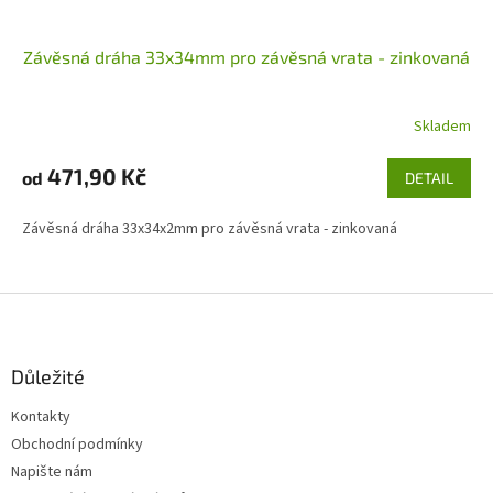
Závěsná dráha 33x34mm pro závěsná vrata - zinkovaná
Skladem
471,90 Kč
od
DETAIL
Závěsná dráha 33x34x2mm pro závěsná vrata - zinkovaná
Z
á
p
a
Důležité
t
Kontakty
í
Obchodní podmínky
Napište nám