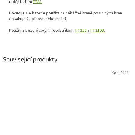
radějí baterii
FTA1
Pokud je ale baterie použita na náběžné hraně posuvných bran
dosahuje životnosti několika let.
Použití s bezdrátovými fotobuňkami
FT210
a
FT210B
.
Související produkty
Kód:
3111