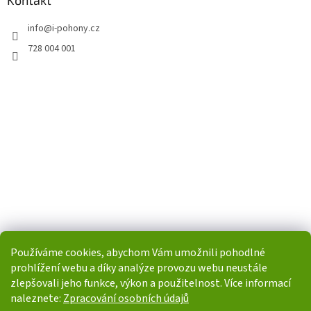
Kontakt
info
@
i-pohony.cz
728 004 001
Používáme cookies, abychom Vám umožnili pohodlné
prohlížení webu a díky analýze provozu webu neustále
zlepšovali jeho funkce, výkon a použitelnost. Více informací
naleznete:
Zpracování osobních údajů