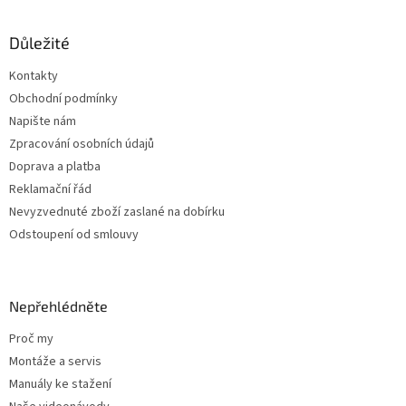
á
p
a
Důležité
t
Kontakty
í
Obchodní podmínky
Napište nám
Zpracování osobních údajů
Doprava a platba
Reklamační řád
Nevyzvednuté zboží zaslané na dobírku
Odstoupení od smlouvy
Nepřehlédněte
Proč my
Montáže a servis
Manuály ke stažení