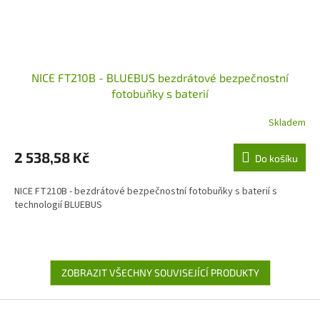
NICE FT210B - BLUEBUS bezdrátové bezpečnostní
fotobuňky s baterií
Skladem
2 538,58 Kč
Do košíku
NICE FT210B - bezdrátové bezpečnostní fotobuňky s baterií s
technologií BLUEBUS
ZOBRAZIT VŠECHNY SOUVISEJÍCÍ PRODUKTY
Z