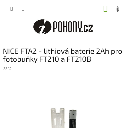
Přejít
NÁKUP
na
obsah
KOŠÍK
NICE FTA2 - lithiová baterie 2Ah pro
fotobuňky FT210 a FT210B
3372