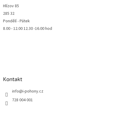
Hlízov 85
285 32
Pondělí - Pátek
8.00 - 12.00 12.30 -16.00 hod
Kontakt
info
@
i-pohony.cz
728 004 001