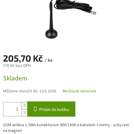
205,70 Kč
/ ks
170 Kč bez DPH
Měrná
Skladem
cena:
Můžeme doručit do:
10.8.2026
Možnosti doručení
Přidat do košíku
GSM anténa s SMA konektorem 900/1800 a kabelem 3 metry - uchycení
na magnet