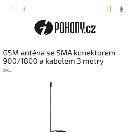
Přejít
NÁKUP
na
obsah
KOŠÍK
GSM anténa se SMA konektorem
900/1800 a kabelem 3 metry
3501