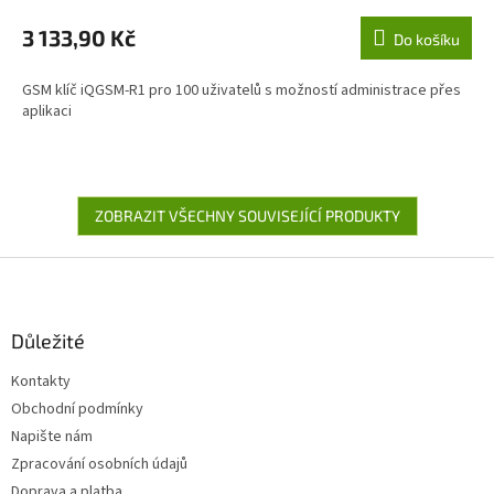
3 133,90 Kč
Do košíku
GSM klíč iQGSM-R1 pro 100 uživatelů s možností administrace přes
aplikaci
ZOBRAZIT VŠECHNY SOUVISEJÍCÍ PRODUKTY
Z
á
p
a
Důležité
t
Kontakty
í
Obchodní podmínky
Napište nám
Zpracování osobních údajů
Doprava a platba