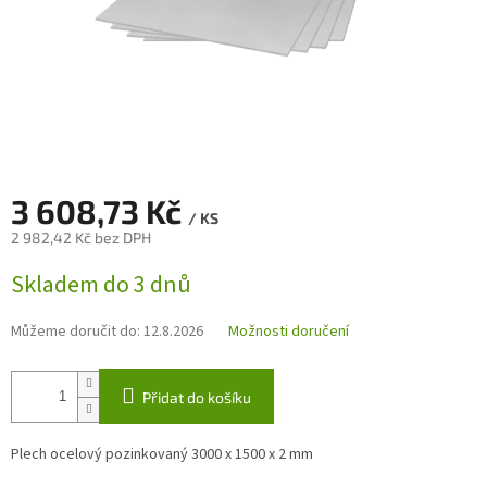
3 608,73 Kč
/ KS
2 982,42 Kč bez DPH
Měrná
Skladem do 3 dnů
cena:
Můžeme doručit do:
12.8.2026
Možnosti doručení
Přidat do košíku
Plech ocelový pozinkovaný 3000 x 1500 x 2 mm