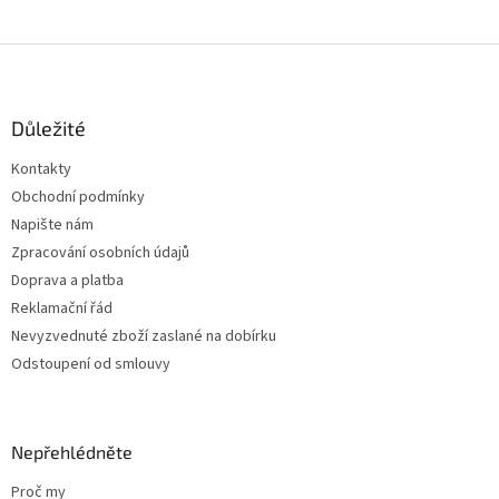
Z
á
p
a
Důležité
t
Kontakty
í
Obchodní podmínky
Napište nám
Zpracování osobních údajů
Doprava a platba
Reklamační řád
Nevyzvednuté zboží zaslané na dobírku
Odstoupení od smlouvy
Nepřehlédněte
Proč my