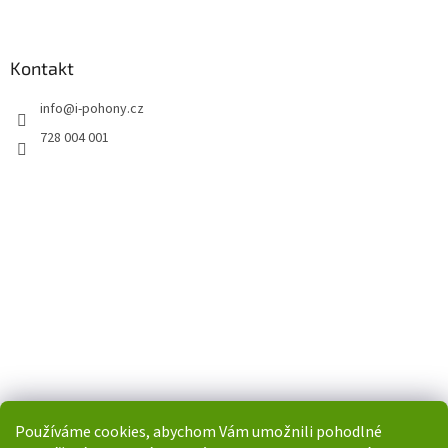
Kontakt
info
@
i-pohony.cz
728 004 001
Používáme cookies, abychom Vám umožnili pohodlné