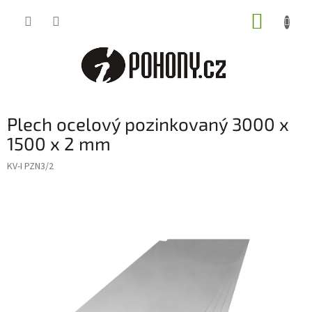
Přejít
NÁKUP
na
obsah
KOŠÍK
Plech ocelový pozinkovaný 3000 x
1500 x 2 mm
KV-I PZN3/2