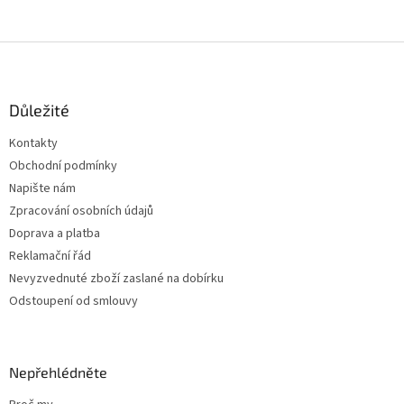
Z
á
p
a
Důležité
t
Kontakty
í
Obchodní podmínky
Napište nám
Zpracování osobních údajů
Doprava a platba
Reklamační řád
Nevyzvednuté zboží zaslané na dobírku
Odstoupení od smlouvy
Nepřehlédněte