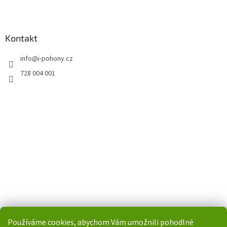
Kontakt
info
@
i-pohony.cz
728 004 001
Používáme cookies, abychom Vám umožnili pohodlné