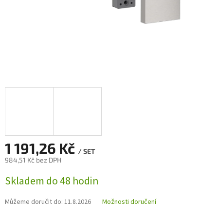
1 191,26 Kč
/ SET
984,51 Kč bez DPH
Měrná
Skladem do 48 hodin
cena:
Můžeme doručit do:
11.8.2026
Možnosti doručení