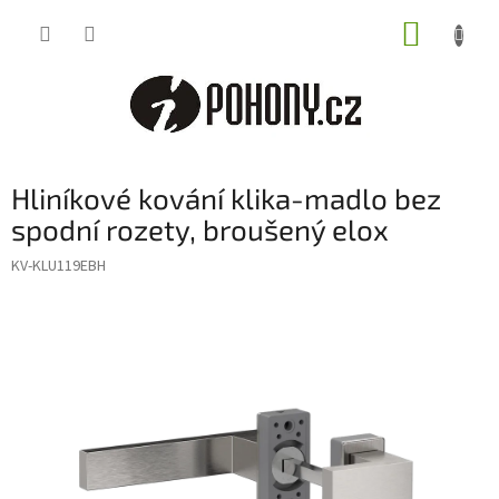
Přejít
NÁKUP
na
obsah
KOŠÍK
Hliníkové kování klika-madlo bez
spodní rozety, broušený elox
KV-KLU119EBH