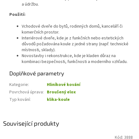
a údržbu.
Použití:
Vchodové dveře do bytů, rodinných domů, kanceláří či
komerčních prostor.
Interiérové dveře, kde je z funkčních nebo estetických
důvodů požadována koule z jedné strany (např. technické
místnosti, sklady).
Novostavby i rekonstrukce, kde je kladen důraz na
kombinaci bezpečnosti, funkčnosti a moderního vzhľadu.
Doplňkové parametry
Kategorie
:
Hliníkové kování
Povrchová úprava
:
Broušený elox
Typ kování
:
klika-koule
Související produkty
Kód:
3888