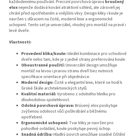
každodennímu používání. Precizní povrchová úprava
broušený
elox
nejenže dodává kování atraktivní vzhled, ale zároveň jej
chrání před opotřebením a vnějšími vlivy. Design kliky i koule je
navržen s důrazem na čisté, moderní linie a ergonomické
uchopení. Tento set je univerzální, vhodný pro montáž na pravé i
levé dveře.
Vlastnosti:
Provedení klika/koule:
Ideální kombinace pro vchodové
dveře nebo tam, kde je z jedné strany preferována koule.
Oboustranné použití:
Univerzální design umožňuje
montáž na levou i pravou stranu dveří bez nutnosti
specifikace orientace při objednávce.
Moderní design:
Čisté a elegantní linie, které se hodí k
široké škále architektonických stylů.
Kvalitní materiál:
Vyrobeno z odolného hliníku pro
dlouhodobou spolehlivost.
Odolná povrchová úprava:
Brúsený elox poskytuje
zvýšenou odolnost vůči poškrábání a běžnému
opotřebení.
Ergonomické uchopení:
Tvar kliky je navržen pro
pohodlné ovládání, koule poskytuje pevný úchop.
Snadná údržba:
Hladký povrch umožňuje snadné čištění