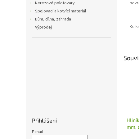
povr
Nerezové polotovary
Spojovací a kotvící materiál
Dům, dílna, zahrada
Ke kr
Výprodej
Souvi
Hliní
Přihlášení
mm, 
E-mail