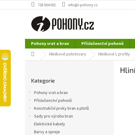
Přejít
728 004 001
info@i-pohony.cz
na
obsah
Pohony vrat a bran
Příslušenství pohonů
Nerezové polotovary
Hutní materiál
Domů
Hliníkové polotovary
Hliníkové L profily
P
Hli
o
Přeskočit
s
Kategorie
kategorie
t
r
Pohony vrat a bran
a
Příslušenství pohonů
n
Konstrukční prvky bran a plotů
n
í
Sady pro výrobu bran
p
Elektrické kabely
a
Barvy a spreje