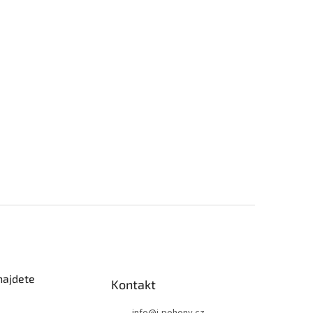
najdete
Kontakt
info
@
i-pohony.cz