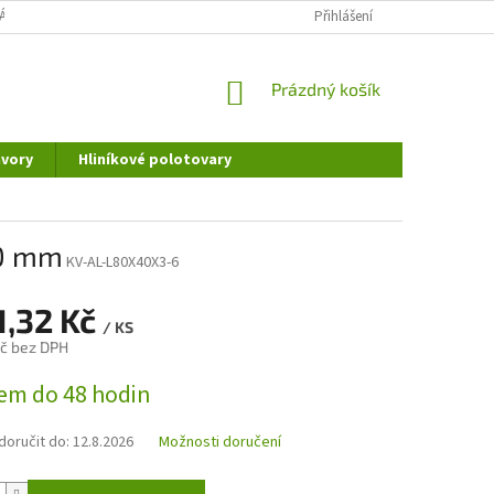
ÁNÍ OSOBNÍCH ÚDAJŮ
DOPRAVA A PLATBA
Přihlášení
REKLAMAČNÍ ŘÁD
NÁKUPNÍ
Prázdný košík
KOŠÍK
vory
Hliníkové polotovary
00 mm
KV-AL-L80X40X3-6
1,32 Kč
/ KS
č bez DPH
em do 48 hodin
oručit do:
12.8.2026
Možnosti doručení