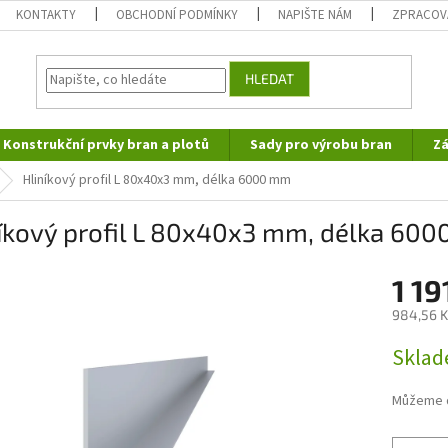
KONTAKTY
OBCHODNÍ PODMÍNKY
NAPIŠTE NÁM
ZPRACOV
HLEDAT
Konstrukční prvky bran a plotů
Sady pro výrobu bran
Zá
Hliníkový profil L 80x40x3 mm, délka 6000 mm
níkový profil L 80x40x3 mm, délka 60
1 19
984,56 K
Měrná
Sklad
cena:
Můžeme d