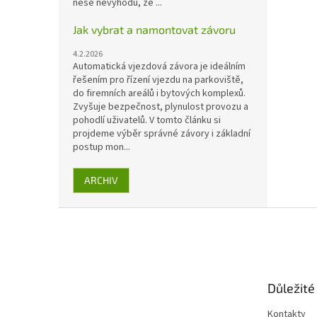
nese nevýhodu, že ...
Jak vybrat a namontovat závoru
4.2.2026
Automatická vjezdová závora je ideálním
řešením pro řízení vjezdu na parkoviště,
do firemních areálů i bytových komplexů.
Zvyšuje bezpečnost, plynulost provozu a
pohodlí uživatelů. V tomto článku si
projdeme výběr správné závory i základní
postup mon...
ARCHIV
Z
á
p
a
t
Důležité
í
Kontakty