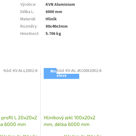
Výrobce
:
KVN Aluminium
Délka L
:
6000 mm
Materiál
:
Hliník
Rozměry
:
80x40x3mm
Hmotnost
:
5.706 kg
Kód:
KV-AL-L20X2-6
Kód:
KV-AL-JK100X20X2-6
Množstevní
sleva
 profil L 20x20x2
Hliníkový jekl 100x20x2
ka 6000 mm
mm, délka 6000 mm