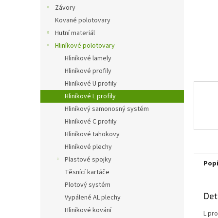
n
Závory
e
Kované polotovary
l
Hutní materiál
Hliníkové polotovary
Hliníkové lamely
Hliníkové profily
Hliníkové U profily
Hliníkové L profily
Hliníkový samonosný systém
Hliníkové C profily
Hliníkové tahokovy
Hliníkové plechy
Plastové spojky
Pop
Těsnící kartáče
Plotový systém
Det
Vypálené AL plechy
Hliníkové kování
L pro