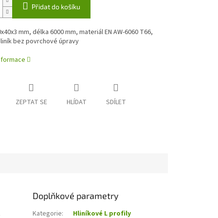
Přidat do košíku
80x40x3 mm, délka 6000 mm, materiál EN AW-6060 T66,
hliník bez povrchové úpravy
informace
ZEPTAT SE
HLÍDAT
SDÍLET
Doplňkové parametry
z
Kategorie
:
Hliníkové L profily