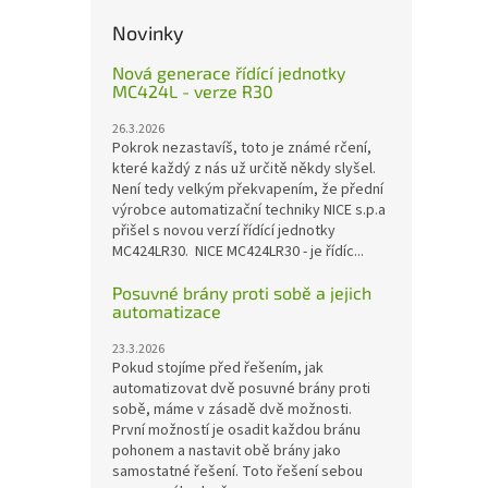
Novinky
Nová generace řídící jednotky
MC424L - verze R30
26.3.2026
Pokrok nezastavíš, toto je známé rčení,
které každý z nás už určitě někdy slyšel.
Není tedy velkým překvapením, že přední
výrobce automatizační techniky NICE s.p.a
přišel s novou verzí řídící jednotky
MC424LR30. NICE MC424LR30 - je řídíc...
Posuvné brány proti sobě a jejich
automatizace
23.3.2026
Pokud stojíme před řešením, jak
automatizovat dvě posuvné brány proti
sobě, máme v zásadě dvě možnosti.
První možností je osadit každou bránu
pohonem a nastavit obě brány jako
samostatné řešení. Toto řešení sebou