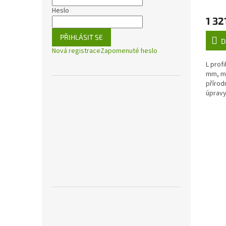
Heslo
1 32
PŘIHLÁSIT SE
D
Nová registrace
Zapomenuté heslo
L prof
mm, ma
přírod
úprav