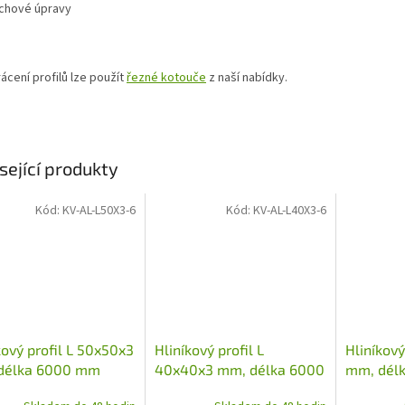
chové úpravy
ácení profilů lze použít
řezné kotouče
z naší nabídky.
sející produkty
Kód:
KV-AL-L50X3-6
Kód:
KV-AL-L40X3-6
kový profil L 50x50x3
Hliníkový profil L
Hliníkový
délka 6000 mm
40x40x3 mm, délka 6000
mm, dél
mm