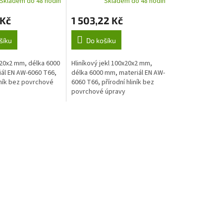
Skladem do 48 hodin
Skladem do 48 hodin
 Kč
1 503,22 Kč
šíku
Do košíku
x20x2 mm, délka 6000
Hliníkový jekl 100x20x2 mm,
ál EN AW-6060 T66,
délka 6000 mm, materiál EN AW-
iník bez povrchové
6060 T66, přírodní hliník bez
povrchové úpravy