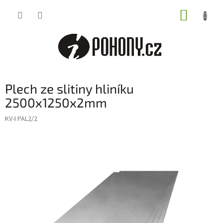
Přejít
NÁKUP
na
obsah
KOŠÍK
Plech ze slitiny hliníku
2500x1250x2mm
KV-I PAL2/2