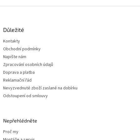
Z
á
p
a
Důležité
t
Kontakty
í
Obchodní podmínky
Napište nám
Zpracování osobních údajů
Doprava a platba
Reklamační řád
Nevyzvednuté zboží zaslané na dobírku
Odstoupení od smlouvy
Nepřehlédněte
Proč my
Montáže a servis