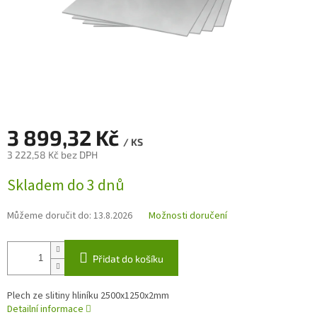
3 899,32 Kč
/ KS
3 222,58 Kč bez DPH
Měrná
Skladem do 3 dnů
cena:
Můžeme doručit do:
13.8.2026
Možnosti doručení
Přidat do košíku
Plech ze slitiny hliníku 2500x1250x2mm
Detailní informace