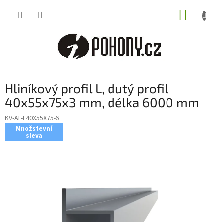
Přejít
NÁKUP
na
obsah
KOŠÍK
Hliníkový profil L, dutý profil
40x55x75x3 mm, délka 6000 mm
KV-AL-L40X55X75-6
Množstevní
sleva