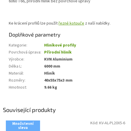
6060 T66, přírodní hliník bez povrchové úpravy
Ke krácení profilů lze použít
řezné kotouče
z naší nabídky.
Doplňkové parametry
Kategorie
:
Hliníkové profily
Povrchová úprava
:
Přírodní hliník
Výrobce
:
KVN Aluminium
Délka L
:
6000 mm
Materiál
:
Hliník
Rozměry
:
40x55x75x3 mm
Hmotnost
:
9.66 kg
Související produkty
Kód:
KV-AL-PL20X5-6
Množstevní
sleva