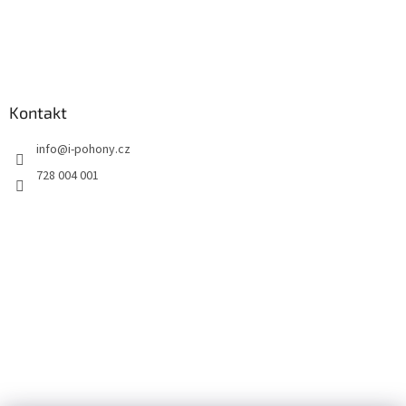
Kontakt
info
@
i-pohony.cz
728 004 001