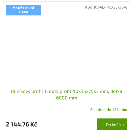
Kód:
KV-AL-T40X35X75-6
Množstevní
sleva
Hliníkový profil T, dutý profil 40x35x75x3 mm, délka
6000 mm
Skladem do 48 hodin
2 144,76 Kč
Do košíku