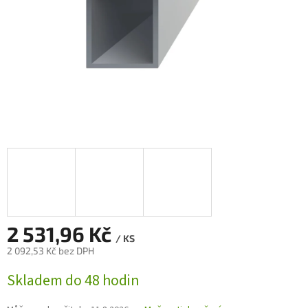
2 531,96 Kč
/ KS
2 092,53 Kč bez DPH
Měrná
Skladem do 48 hodin
cena: