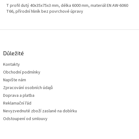
T profil dutý 40x35x75x3 mm, délka 6000 mm, materiál EN AW-6060
T66, přírodní hliník bez povrchové úpravy
Z
á
p
a
Důležité
t
Kontakty
í
Obchodní podmínky
Napište nám
Zpracování osobních údajů
Doprava a platba
Reklamační řád
Nevyzvednuté zboží zaslané na dobírku
Odstoupení od smlouvy