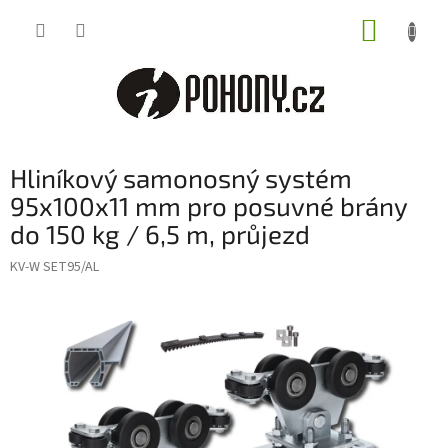
Přejít
NÁKUP
na
obsah
KOŠÍK
Hliníkový samonosný systém
95x100x11 mm pro posuvné brány
do 150 kg / 6,5 m, průjezd
KV-W SET95/AL