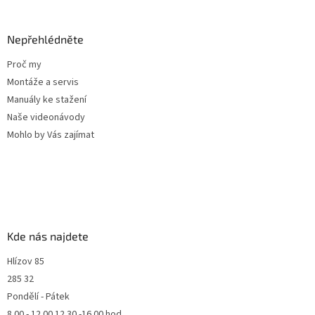
Nepřehlédněte
Proč my
Montáže a servis
Manuály ke stažení
Naše videonávody
Mohlo by Vás zajímat
Kde nás najdete
Hlízov 85
285 32
Pondělí - Pátek
8.00 - 12.00 12.30 -16.00 hod