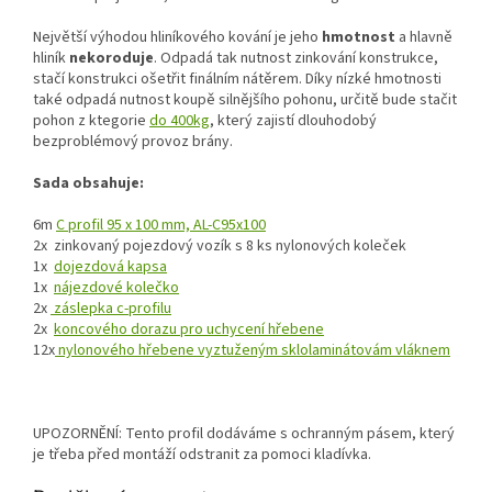
Největší výhodou hliníkového kování je jeho
hmotnost
a hlavně
hliník
nekoroduje
. Odpadá tak nutnost zinkování konstrukce,
stačí konstrukci ošetřit finálním nátěrem. Díky nízké hmotnosti
také odpadá nutnost koupě silnějšího pohonu, určitě bude stačit
pohon z ktegorie
do 400kg
, který zajistí dlouhodobý
bezproblémový provoz brány.
Sada obsahuje:
6m
C profil 95 x 100 mm, AL-C95x100
2x zinkovaný pojezdový vozík s 8 ks nylonových koleček
1x
dojezdová kapsa
1x
nájezdové kolečko
2x
záslepka c-profilu
2x
koncového dorazu pro uchycení hřebene
12x
nylonového hřebene vyztuženým sklolaminátovám vláknem
UPOZORNĚNÍ: Tento profil dodáváme s ochranným pásem, který
je třeba před montáží odstranit za pomoci kladívka.