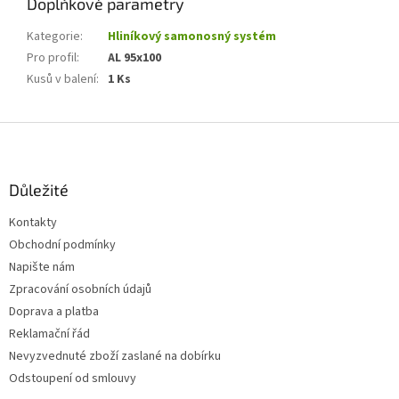
Doplňkové parametry
Kategorie
:
Hliníkový samonosný systém
Pro profil
:
AL 95x100
Kusů v balení
:
1 Ks
Z
á
p
a
Důležité
t
Kontakty
í
Obchodní podmínky
Napište nám
Zpracování osobních údajů
Doprava a platba
Reklamační řád
Nevyzvednuté zboží zaslané na dobírku
Odstoupení od smlouvy