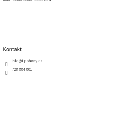
Kontakt
info
@
i-pohony.cz
728 004 001