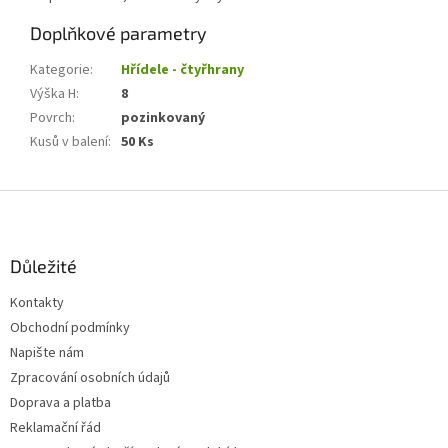
Doplňkové parametry
Kategorie
:
Hřídele - čtyřhrany
Výška H
:
8
Povrch
:
pozinkovaný
Kusů v balení
:
50 Ks
Z
á
p
a
Důležité
t
Kontakty
í
Obchodní podmínky
Napište nám
Zpracování osobních údajů
Doprava a platba
Reklamační řád