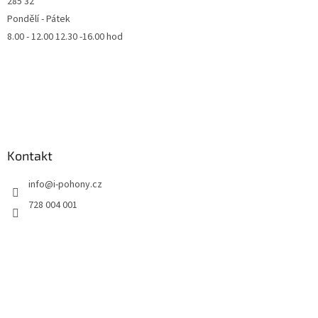
285 32
Pondělí - Pátek
8.00 - 12.00 12.30 -16.00 hod
Kontakt
info
@
i-pohony.cz
728 004 001