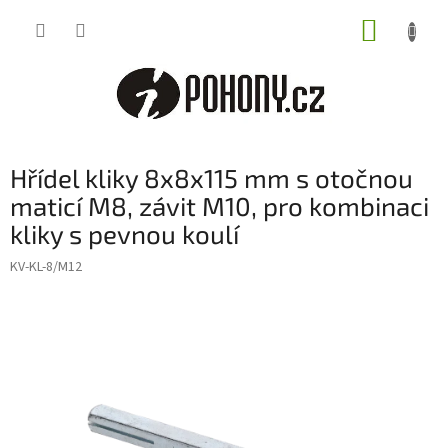
Přejít
NÁKUP
na
obsah
KOŠÍK
Hřídel kliky 8x8x115 mm s otočnou
maticí M8, závit M10, pro kombinaci
kliky s pevnou koulí
KV-KL-8/M12