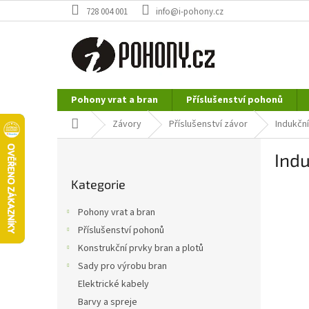
Přejít
728 004 001
info@i-pohony.cz
na
obsah
Pohony vrat a bran
Příslušenství pohonů
Nerezové polotovary
Hutní materiál
Domů
Závory
Příslušenství závor
Indukčn
P
Indu
o
Přeskočit
s
Kategorie
kategorie
t
r
Pohony vrat a bran
a
Příslušenství pohonů
n
Konstrukční prvky bran a plotů
n
í
Sady pro výrobu bran
p
Elektrické kabely
a
Barvy a spreje