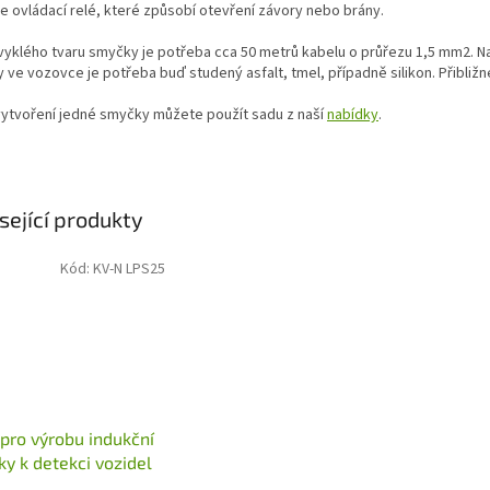
e ovládací relé, které způsobí otevření závory nebo brány.
vyklého tvaru smyčky je potřeba cca 50 metrů kabelu o průřezu 1,5 mm2. Na 
 ve vozovce je potřeba buď studený asfalt, tmel, případně silikon. Přibližn
vytvoření jedné smyčky můžete použít sadu z naší
nabídky
.
sející produkty
Kód:
KV-N LPS25
pro výrobu indukční
y k detekci vozidel