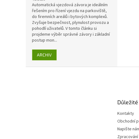
Automatická vjezdová závora je ideálním
řešením pro řízení vjezdu na parkoviště,
do firemních areálů i bytových komplexů.
Zvyšuje bezpečnost, plynulost provozu a
pohodlí uživatelů. V tomto článku si
projdeme výběr správné závory i základní
postup mon...
ARCHIV
Z
á
p
a
t
Důležité
í
Kontakty
Obchodní 
Napište ná
Zpracování