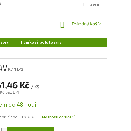
ÁNÍ OSOBNÍCH ÚDAJŮ
DOPRAVA A PLATBA
Přihlášení
REKLAMAČNÍ ŘÁD
NÁKUPNÍ
Prázdný košík
KOŠÍK
vory
Hliníkové polotovary
24V
KV-N LP2
61,46 Kč
/ KS
 Kč bez DPH
em do 48 hodin
oručit do:
11.8.2026
Možnosti doručení