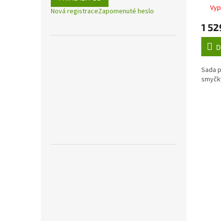
Vyp
Nová registrace
Zapomenuté heslo
1 52
D
Sada p
smyčky