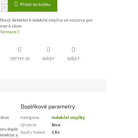
Přidat do košíku
kový detektor k indukční smyčce ve vozovce pro
bran a závor
informace
ZEPTAT SE
HLÍDAT
SDÍLET
e
Doplňkové parametry
ávor.
Kategorie
:
Indukční smyčky
Výrobce
:
Nice
voru dojde
Kusů v balení
:
1 Ks
detektor a