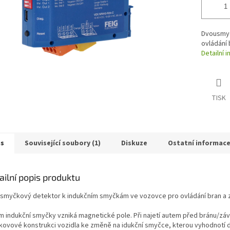
Dvousmyč
ovládání 
Detailní 
TISK
is
Související soubory (1)
Diskuze
Ostatní informac
ailní popis produktu
smyčkový detektor k indukčním smyčkám ve vozovce pro ovládání bran a z
m indukční smyčky vzniká magnetické pole. Při najetí autem před bránu/zá
 kovové konstrukci vozidla ke změně na idukční smyčce, kterou vyhodnotí 