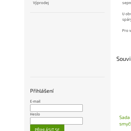
Výprodej
sepn
U ob
spáry
Pro 
Souvi
Přihlášení
E-mail
Heslo
Sada 
smyčk
PŘIHLÁSIT SE