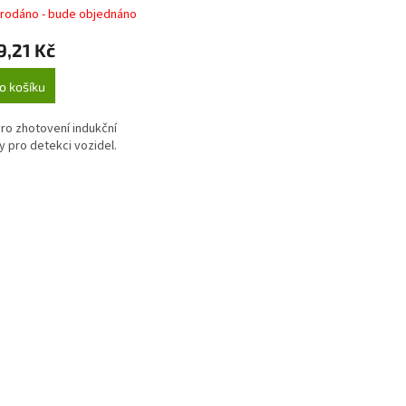
rodáno - bude objednáno
9,21 Kč
o košíku
ro zhotovení indukční
 pro detekci vozidel.