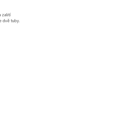
zalití
e dvě tuby.