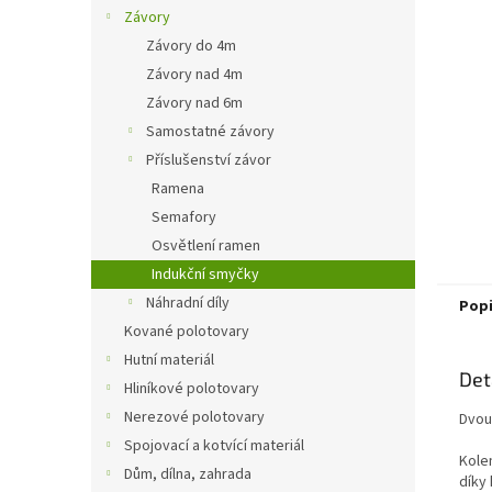
n
Závory
e
Závory do 4m
l
Závory nad 4m
Závory nad 6m
Samostatné závory
Příslušenství závor
Ramena
Semafory
Osvětlení ramen
Indukční smyčky
Náhradní díly
Pop
Kované polotovary
Hutní materiál
Det
Hliníkové polotovary
Nerezové polotovary
Dvou
Spojovací a kotvící materiál
Kole
Dům, dílna, zahrada
díky