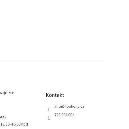
najdete
Kontakt
info
@
i-pohony.cz
728 004 001
átek
0 12.30 -16.00 hod