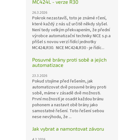
MC424L - verze R30
26.3.2026
Pokrok nezastavíš, toto je známé rčení,
které každý z nás už určitě někdy slyšel.
Není tedy velkým překvapením, že přední
výrobce automatizační techniky NICE s.p.a
přišel s novou verzí řídící jednotky
MC424LR30. NICE MC424LR30 - je řídíc...
Posuvné brány proti sobě a jejich
automatizace
23.3.2026
Pokud stojíme před řešením, jak
automatizovat dvě posuvné brány proti
sobě, máme v zásadě dvě možnosti.
První možností je osadit každou bránu
pohonem a nastavit obě brány jako
samostatné řešení. Toto řešení sebou
nese nevýhodu, že ...
Jak vybrat a namontovat závoru
4.2.2026