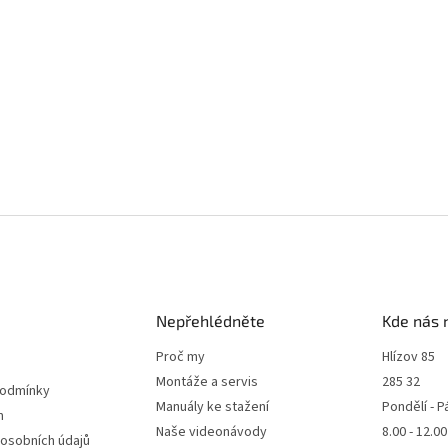
Nepřehlédněte
Kde nás 
Proč my
Hlízov 85
Montáže a servis
285 32
podmínky
Manuály ke stažení
Pondělí - P
m
Naše videonávody
8.00 - 12.0
 osobních údajů