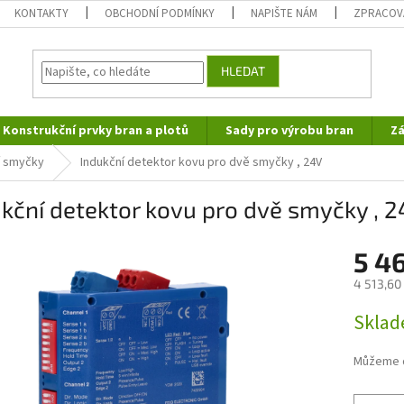
KONTAKTY
OBCHODNÍ PODMÍNKY
NAPIŠTE NÁM
ZPRACOV
HLEDAT
Konstrukční prvky bran a plotů
Sady pro výrobu bran
Zá
í smyčky
Indukční detektor kovu pro dvě smyčky , 24V
kční detektor kovu pro dvě smyčky , 
5 4
4 513,60
Měrná
Sklad
cena:
Můžeme d