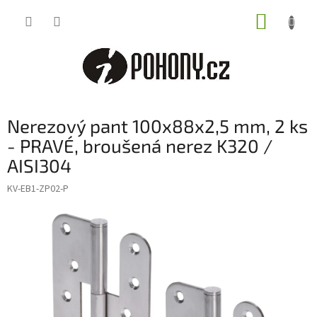
Přejít
NÁKUP
na
obsah
KOŠÍK
Nerezový pant 100x88x2,5 mm, 2 ks
- PRAVÉ, broušená nerez K320 /
AISI304
KV-EB1-ZP02-P