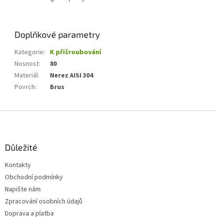
Doplňkové parametry
Kategorie
:
K přišroubování
Nosnost
:
80
Materiál
:
Nerez AISI 304
Povrch
:
Brus
Z
á
p
a
Důležité
t
Kontakty
í
Obchodní podmínky
Napište nám
Zpracování osobních údajů
Doprava a platba