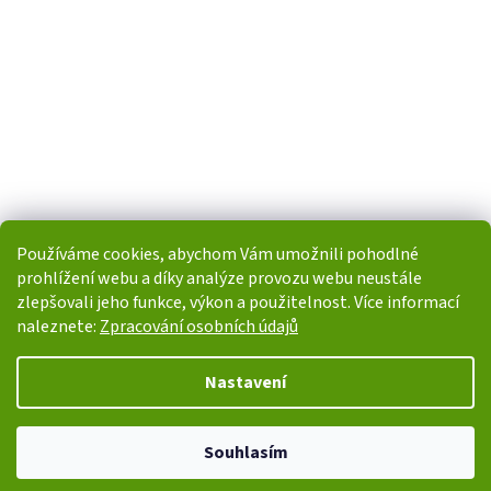
Používáme cookies, abychom Vám umožnili pohodlné
prohlížení webu a díky analýze provozu webu neustále
zlepšovali jeho funkce, výkon a použitelnost. Více informací
naleznete:
Zpracování osobních údajů
Vytvořil Shoptet
Nastavení
Copyright 2026
i-POHONY.cz
. Všechna práva vyhrazena.
Upravit
Souhlasím
nastavení cookies