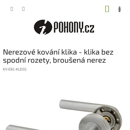
Přejít
NÁKUP
na
obsah
KOŠÍK
Nerezové kování klika - klika bez
spodní rozety, broušená nerez
KV-EB1-KLD02