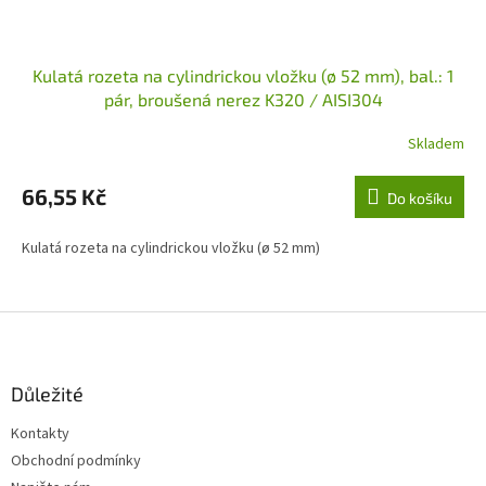
Kulatá rozeta na cylindrickou vložku (ø 52 mm), bal.: 1
pár, broušená nerez K320 / AISI304
Skladem
66,55 Kč
Do košíku
Kulatá rozeta na cylindrickou vložku (ø 52 mm)
Z
á
p
a
Důležité
t
Kontakty
í
Obchodní podmínky