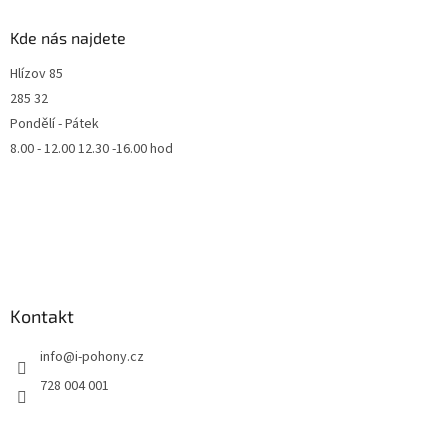
Kde nás najdete
Hlízov 85
285 32
Pondělí - Pátek
8.00 - 12.00 12.30 -16.00 hod
Kontakt
info
@
i-pohony.cz
728 004 001