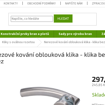
KONTAKTY
OBCHODNÍ PODMÍNKY
NAPIŠTE NÁM
ZPRACOV
HLEDAT
Konstrukční prvky bran a plotů
Sady pro výrobu bran
Zá
Kliky s oválnou rozetou
Nerezové kování oblouková klika - klika be
zové kování oblouková klika - klika b
ez
297
245,85 K
Měrná
Skla
cena: