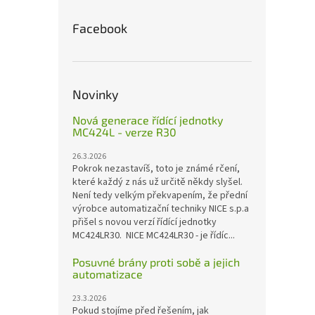
Facebook
Novinky
Nová generace řídící jednotky
MC424L - verze R30
26.3.2026
Pokrok nezastavíš, toto je známé rčení,
které každý z nás už určitě někdy slyšel.
Není tedy velkým překvapením, že přední
výrobce automatizační techniky NICE s.p.a
přišel s novou verzí řídící jednotky
MC424LR30. NICE MC424LR30 - je řídíc...
Posuvné brány proti sobě a jejich
automatizace
23.3.2026
Pokud stojíme před řešením, jak