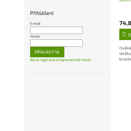
mm, 1
nere
Přihlášení
74,8
E-mail
D
Heslo
Oválná
PŘIHLÁSIT SE
vložku
brouš
Nová registrace
Zapomenuté heslo