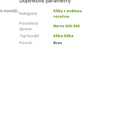
Doplňkové parametry
 k montáži,
Kliky s oválnou
Kategorie
:
rozetou
Povrchová
Nerez AISI 304
úprava
:
Typ kování
:
klika-klika
Povrch
:
Brus