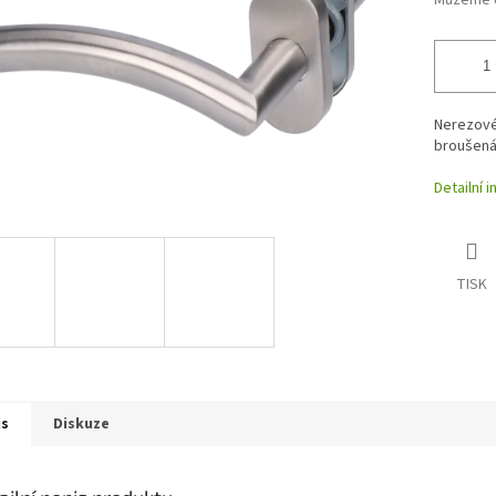
Můžeme d
Nerezové 
broušená
Detailní 
TISK
is
Diskuze