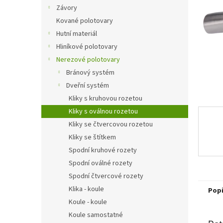
n
Závory
e
Kované polotovary
l
Hutní materiál
Hliníkové polotovary
Nerezové polotovary
Bránový systém
Dveřní systém
Kliky s kruhovou rozetou
Kliky s oválnou rozetou
Kliky se čtvercovou rozetou
Kliky se štítkem
Spodní kruhové rozety
Spodní oválné rozety
Spodní čtvercové rozety
Klika - koule
Pop
Koule - koule
Koule samostatné