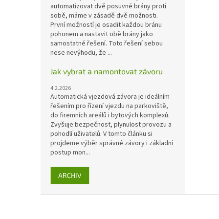
automatizovat dvě posuvné brány proti
sobě, máme v zásadě dvě možnosti.
První možností je osadit každou bránu
pohonem a nastavit obě brány jako
samostatné řešení. Toto řešení sebou
nese nevýhodu, že ...
Jak vybrat a namontovat závoru
4.2.2026
Automatická vjezdová závora je ideálním
řešením pro řízení vjezdu na parkoviště,
do firemních areálů i bytových komplexů.
Zvyšuje bezpečnost, plynulost provozu a
pohodlí uživatelů. V tomto článku si
projdeme výběr správné závory i základní
postup mon...
ARCHIV
Z
á