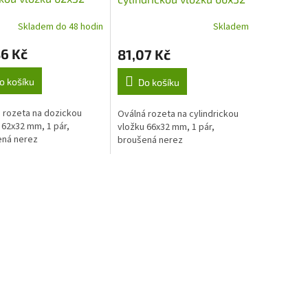
 pár, broušená
mm, 1 pár, broušená nerez
Skladem do 48 hodin
Skladem
z
6 Kč
81,07 Kč
o košíku
Do košíku
 rozeta na dozickou
Oválná rozeta na cylindrickou
 62x32 mm, 1 pár,
vložku 66x32 mm, 1 pár,
ená nerez
broušená nerez