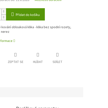
oručit do:
11.8.2026
Možnosti doručení
Přidat do košíku
kování oblouková klika - klika bez spodní rozety,
 nerez
informace
ZEPTAT SE
HLÍDAT
SDÍLET