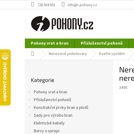
Přejít
728 004 001
info@i-pohony.cz
na
obsah
Pohony vrat a bran
Příslušenství pohonů
Nerezové polotovary
Hutní materiál
Domů
Nerezové polotovary
Dveřní systém
P
Nere
o
Přeskočit
s
ner
Kategorie
kategorie
t
3495
r
Pohony vrat a bran
a
Příslušenství pohonů
n
Konstrukční prvky bran a plotů
n
í
Sady pro výrobu bran
p
Elektrické kabely
a
Barvy a spreje