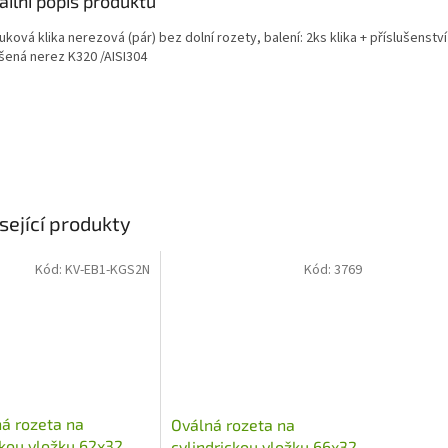
ailní popis produktu
ková klika nerezová (pár) bez dolní rozety, balení: 2ks klika + příslušenství
šená nerez K320 /AISI304
sející produkty
Kód:
KV-EB1-KGS2N
Kód:
3769
á rozeta na
Oválná rozeta na
kou vložku 62x32
cylindrickou vložku 66x32