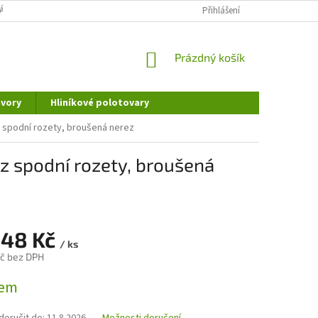
ÁNÍ OSOBNÍCH ÚDAJŮ
DOPRAVA A PLATBA
Přihlášení
REKLAMAČNÍ ŘÁD
NÁKUPNÍ
Prázdný košík
KOŠÍK
vory
Hliníkové polotovary
z spodní rozety, broušená nerez
ez spodní rozety, broušená
,48 Kč
/ ks
č bez DPH
dem