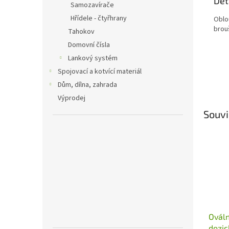
Det
Samozavírače
Hřídele - čtyřhrany
Oblou
brou
Tahokov
Domovní čísla
Lankový systém
Spojovací a kotvící materiál
Dům, dílna, zahrada
Výprodej
Souvi
Ováln
dozic