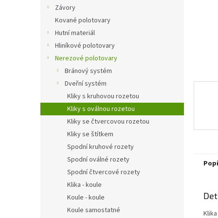
n
Závory
e
Kované polotovary
l
Hutní materiál
Hliníkové polotovary
Nerezové polotovary
Bránový systém
Dveřní systém
Kliky s kruhovou rozetou
Kliky s oválnou rozetou
Kliky se čtvercovou rozetou
Kliky se štítkem
Spodní kruhové rozety
Spodní oválné rozety
Pop
Spodní čtvercové rozety
Klika - koule
Det
Koule - koule
Koule samostatné
Klika