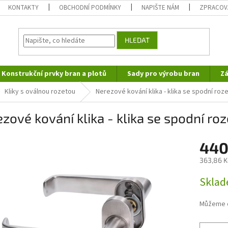
KONTAKTY
OBCHODNÍ PODMÍNKY
NAPIŠTE NÁM
ZPRACOV
HLEDAT
Konstrukční prvky bran a plotů
Sady pro výrobu bran
Zá
Kliky s oválnou rozetou
Nerezové kování klika - klika se spodní ro
zové kování klika - klika se spodní ro
440
363,86 K
Měrná
Sklad
cena:
Můžeme d