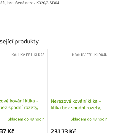
áži, broušená nerez K320/AISI304
sející produkty
Kód:
KV-EB1-KLD23
Kód:
KV-EB1-KLD84N
ové kování klika -
Nerezové kování klika -
 bez spodní rozety,
klika bez spodní rozety,
šená nerez
broušená nerez
Skladem do 48 hodin
Skladem do 48 hodin
37 Kč
231,73 Kč