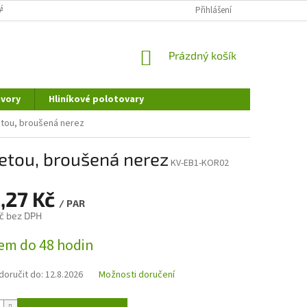
ÁNÍ OSOBNÍCH ÚDAJŮ
DOPRAVA A PLATBA
Přihlášení
REKLAMAČNÍ ŘÁD
NÁKUPNÍ
Prázdný košík
KOŠÍK
vory
Hliníkové polotovary
zetou, broušená nerez
zetou, broušená nerez
KV-EB1-KOR02
,27 Kč
/ PAR
č bez DPH
em do 48 hodin
oručit do:
12.8.2026
Možnosti doručení