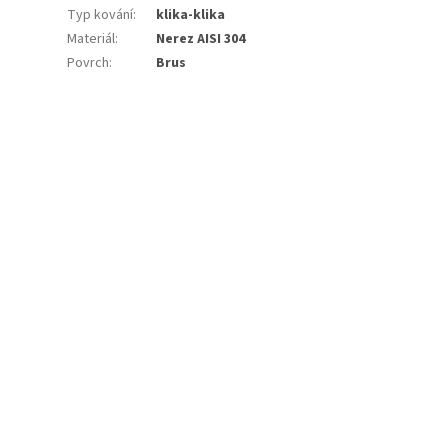
Typ kování
:
klika-klika
Materiál
:
Nerez AISI 304
Povrch
:
Brus