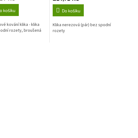
o košíku
Do košíku
vé kování klika - klika
Klika nerezová (pár) bez spodní
odní rozety, broušená
rozety