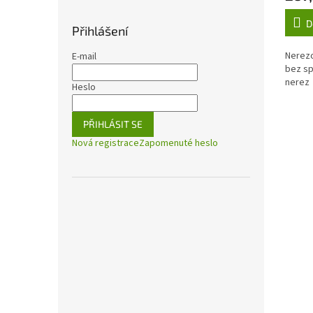
D
Přihlášení
Nerezo
E-mail
bez sp
nerez
Heslo
PŘIHLÁSIT SE
Nová registrace
Zapomenuté heslo