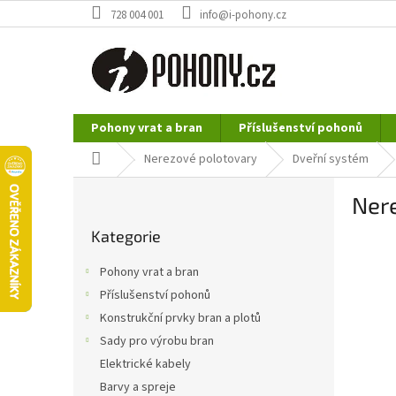
Přejít
728 004 001
info@i-pohony.cz
na
obsah
Pohony vrat a bran
Příslušenství pohonů
Nerezové polotovary
Hutní materiál
Domů
Nerezové polotovary
Dveřní systém
P
Nere
o
Přeskočit
s
Kategorie
kategorie
t
r
Pohony vrat a bran
a
Příslušenství pohonů
n
Konstrukční prvky bran a plotů
n
í
Sady pro výrobu bran
p
Elektrické kabely
a
Barvy a spreje