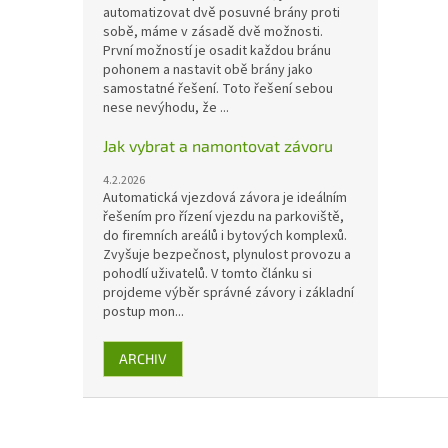
automatizovat dvě posuvné brány proti
sobě, máme v zásadě dvě možnosti.
První možností je osadit každou bránu
pohonem a nastavit obě brány jako
samostatné řešení. Toto řešení sebou
nese nevýhodu, že ...
Jak vybrat a namontovat závoru
4.2.2026
Automatická vjezdová závora je ideálním
řešením pro řízení vjezdu na parkoviště,
do firemních areálů i bytových komplexů.
Zvyšuje bezpečnost, plynulost provozu a
pohodlí uživatelů. V tomto článku si
projdeme výběr správné závory i základní
postup mon...
ARCHIV
Z
á