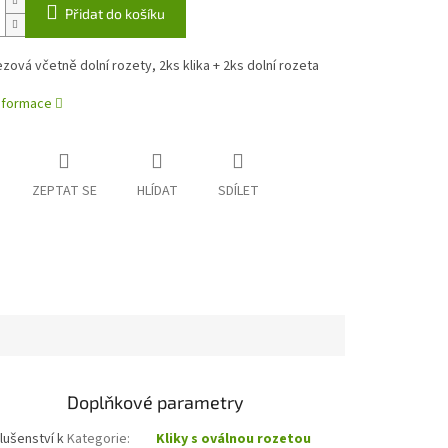
Přidat do košíku
ezová včetně dolní rozety, 2ks klika + 2ks dolní rozeta
informace
ZEPTAT SE
HLÍDAT
SDÍLET
Doplňkové parametry
slušenství k
Kategorie
:
Kliky s oválnou rozetou