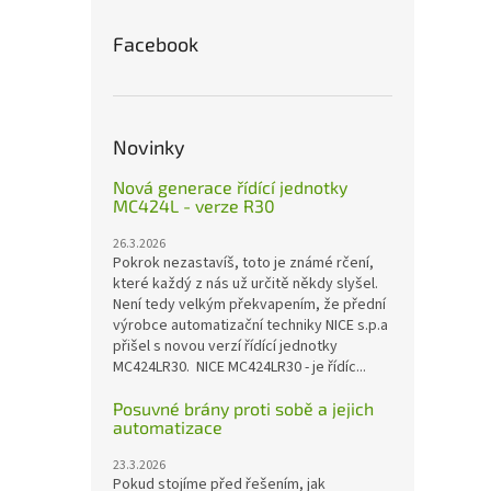
Facebook
Novinky
Nová generace řídící jednotky
MC424L - verze R30
26.3.2026
Pokrok nezastavíš, toto je známé rčení,
které každý z nás už určitě někdy slyšel.
Není tedy velkým překvapením, že přední
výrobce automatizační techniky NICE s.p.a
přišel s novou verzí řídící jednotky
MC424LR30. NICE MC424LR30 - je řídíc...
Posuvné brány proti sobě a jejich
automatizace
23.3.2026
Pokud stojíme před řešením, jak