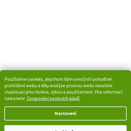
Používáme cookies, abychom Vám umožnili pohodlné
prohlížení webu a díky analýze provozu webu neustále
zlepšovali jeho funkce, výkon a použitelnost. Více informací
naleznete:
Zpracování osobních údajů
Vytvořil Shoptet
Nastavení
Copyright 2026
i-POHONY.cz
. Všechna práva vyhrazena.
Upravit