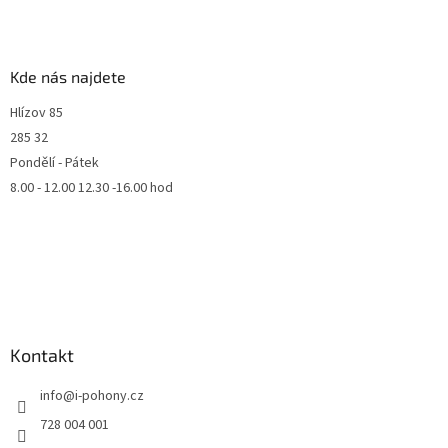
Kde nás najdete
Hlízov 85
285 32
Pondělí - Pátek
8.00 - 12.00 12.30 -16.00 hod
Kontakt
info
@
i-pohony.cz
728 004 001