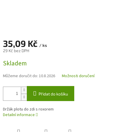
35,09 Kč
/ ks
29 Kč bez DPH
Měrná
Skladem
cena:
Můžeme doručit do:
10.8.2026
Možnosti doručení
Přidat do košíku
Držák plotu do zdi s roxorem
Detailní informace