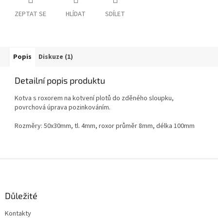
ZEPTAT SE
HLÍDAT
SDÍLET
Popis
Diskuze (1)
Detailní popis produktu
Kotva s roxorem na kotvení plotů do zděného sloupku,
povrchová úprava pozinkováním.
Rozměry: 50x30mm, tl. 4mm, roxor průměr 8mm, délka 100mm
Z
á
p
a
Důležité
t
Kontakty
í