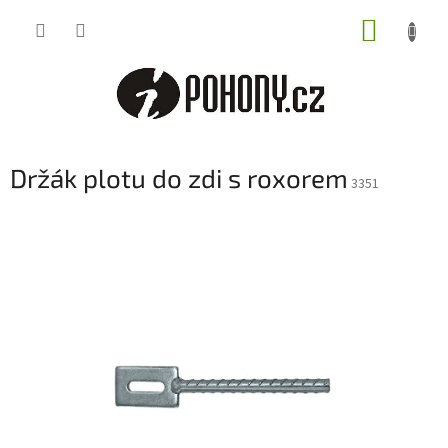
Přejít
NÁKUP
na
obsah
KOŠÍK
Držák plotu do zdi s roxorem
3351