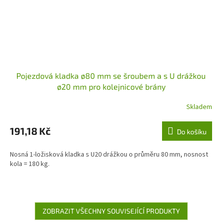
Pojezdová kladka ø80 mm se šroubem a s U drážkou
ø20 mm pro kolejnicové brány
Skladem
191,18 Kč
Do košíku
Nosná 1-ložisková kladka s U20 drážkou o průměru 80 mm, nosnost
kola = 180 kg.
ZOBRAZIT VŠECHNY SOUVISEJÍCÍ PRODUKTY