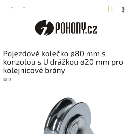
Přejít
NÁKUP
na
obsah
KOŠÍK
Pojezdové kolečko ø80 mm s
konzolou s U drážkou ø20 mm pro
kolejnicové brány
3815