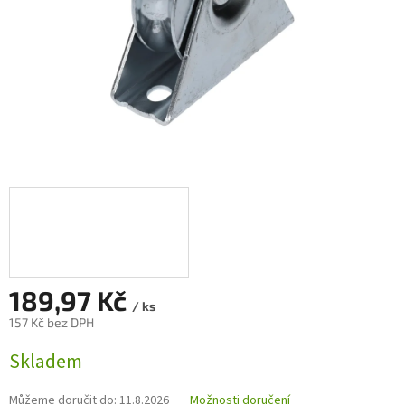
189,97 Kč
/ ks
157 Kč bez DPH
Měrná
Skladem
cena:
Můžeme doručit do:
11.8.2026
Možnosti doručení