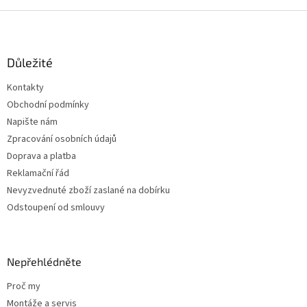
Z
á
p
a
Důležité
t
Kontakty
í
Obchodní podmínky
Napište nám
Zpracování osobních údajů
Doprava a platba
Reklamační řád
Nevyzvednuté zboží zaslané na dobírku
Odstoupení od smlouvy
Nepřehlédněte
Proč my
Montáže a servis