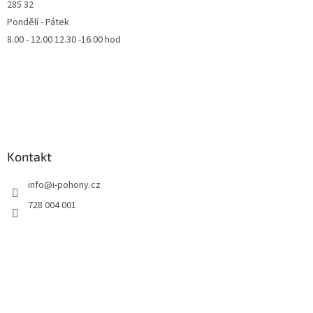
285 32
Pondělí - Pátek
8.00 - 12.00 12.30 -16.00 hod
Kontakt
info
@
i-pohony.cz
728 004 001