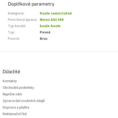
Doplňkové parametry
Kategorie
:
Koule samostatné
Povrchová úprava
:
Nerez AISI 304
Typ kování
:
koule-koule
Typ
:
Pevná
Povrch
:
Brus
Z
á
p
a
Důležité
t
Kontakty
í
Obchodní podmínky
Napište nám
Zpracování osobních údajů
Doprava a platba
Reklamační řád