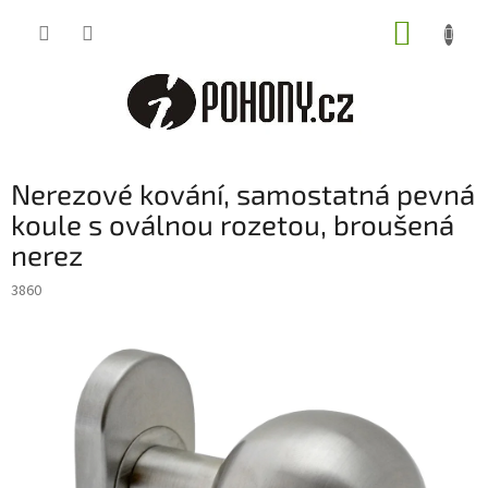
Přejít
NÁKUP
na
obsah
KOŠÍK
Nerezové kování, samostatná pevná
koule s oválnou rozetou, broušená
nerez
3860