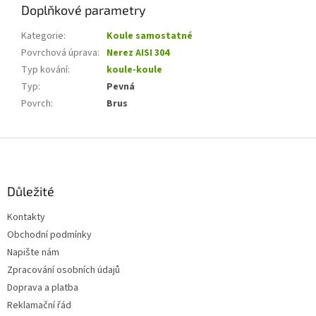
Doplňkové parametry
Kategorie
:
Koule samostatné
Povrchová úprava
:
Nerez AISI 304
Typ kování
:
koule-koule
Typ
:
Pevná
Povrch
:
Brus
Z
á
p
a
Důležité
t
Kontakty
í
Obchodní podmínky
Napište nám
Zpracování osobních údajů
Doprava a platba
Reklamační řád