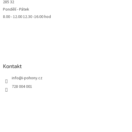
285 32
Pondělí - Pátek
8.00 - 12.00 12.30 -16.00 hod
Kontakt
info
@
i-pohony.cz
728 004 001