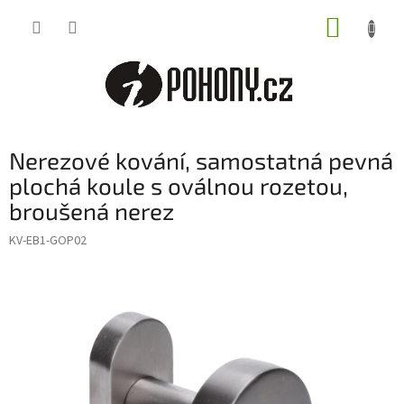
Přejít
NÁKUP
na
obsah
KOŠÍK
Nerezové kování, samostatná pevná
plochá koule s oválnou rozetou,
broušená nerez
KV-EB1-GOP02