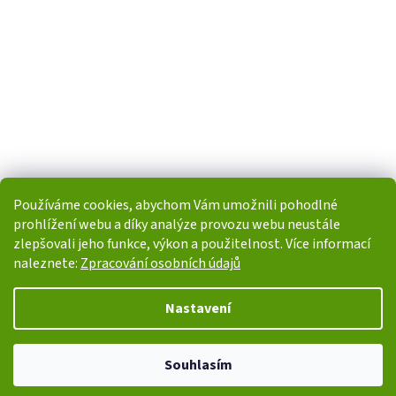
Používáme cookies, abychom Vám umožnili pohodlné
prohlížení webu a díky analýze provozu webu neustále
zlepšovali jeho funkce, výkon a použitelnost. Více informací
naleznete:
Zpracování osobních údajů
Vytvořil Shoptet
Nastavení
Copyright 2026
i-POHONY.cz
. Všechna práva vyhrazena.
Upravit
Souhlasím
nastavení cookies