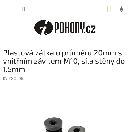
Přejít
NÁKUP
na
obsah
KOŠÍK
Plastová zátka o průměru 20mm s
vnitřním závitem M10, síla stěny do
1.5mm
KV-ZGO206