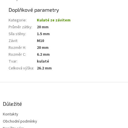
Doplňkové parametry
Kategorie
:
Kulaté ze závitem
Průměr zátky
:
20 mm
Síla stěny
:
1.5 mm
Závit
:
M10
Rozměr H
:
20 mm
Rozměr C
:
6.2 mm
Tvar
:
kulaté
Celková výška
:
26.2 mm
Z
á
p
a
Důležité
t
Kontakty
í
Obchodní podmínky