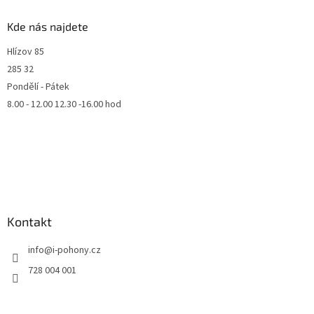
Kde nás najdete
Hlízov 85
285 32
Pondělí - Pátek
8.00 - 12.00 12.30 -16.00 hod
Kontakt
info
@
i-pohony.cz
728 004 001