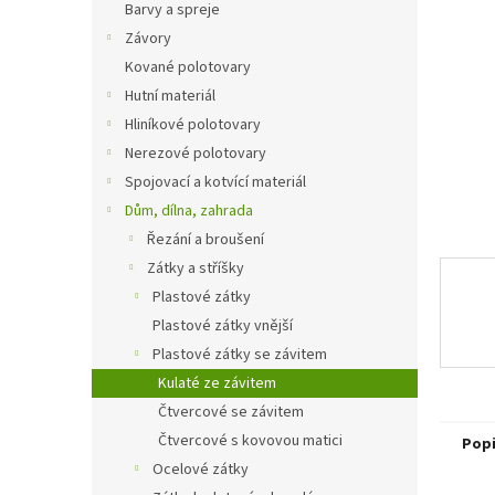
a
Barvy a spreje
n
Závory
e
Kované polotovary
l
Hutní materiál
Hliníkové polotovary
Nerezové polotovary
Spojovací a kotvící materiál
Dům, dílna, zahrada
Řezání a broušení
Zátky a stříšky
Plastové zátky
Plastové zátky vnější
Plastové zátky se závitem
Kulaté ze závitem
Čtvercové se závitem
Čtvercové s kovovou matici
Pop
Ocelové zátky