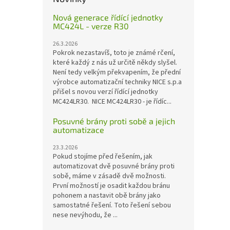
Nová generace řídící jednotky
MC424L - verze R30
26.3.2026
Pokrok nezastavíš, toto je známé rčení,
které každý z nás už určitě někdy slyšel.
Není tedy velkým překvapením, že přední
výrobce automatizační techniky NICE s.p.a
přišel s novou verzí řídící jednotky
MC424LR30. NICE MC424LR30 - je řídíc...
Posuvné brány proti sobě a jejich
automatizace
23.3.2026
Pokud stojíme před řešením, jak
automatizovat dvě posuvné brány proti
sobě, máme v zásadě dvě možnosti.
První možností je osadit každou bránu
pohonem a nastavit obě brány jako
samostatné řešení. Toto řešení sebou
nese nevýhodu, že ...