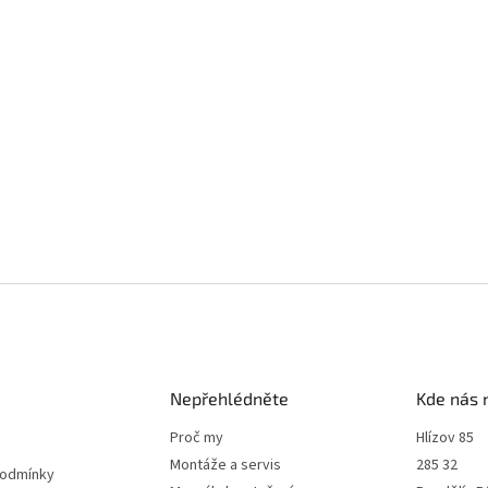
Nepřehlédněte
Kde nás 
Proč my
Hlízov 85
Montáže a servis
285 32
podmínky