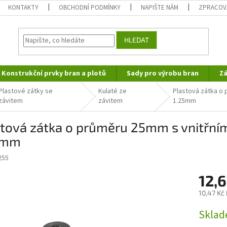
KONTAKTY
OBCHODNÍ PODMÍNKY
NAPIŠTE NÁM
ZPRACOV
HLEDAT
Konstrukční prvky bran a plotů
Sady pro výrobu bran
Zá
Plastové zátky se
Kulaté ze
Plastová zátka o 
závitem
závitem
1.25mm
tová zátka o průměru 25mm s vnitřním 
5mm
255
12,
10,47 Kč
Měrná
Sklad
cena: