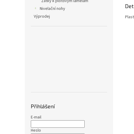
Zátky k plotovým lamelám
Det
Nivelační nohy
Výprodej
Plas
Přihlášení
E-mail
Heslo