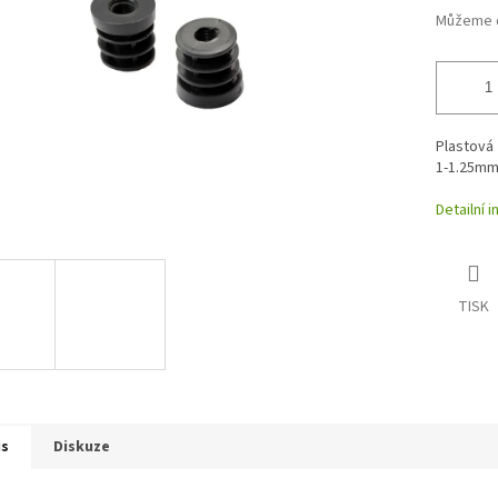
Můžeme d
Plastová 
1-1.25m
Detailní 
TISK
is
Diskuze