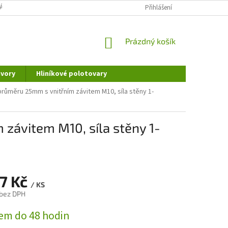
ÁNÍ OSOBNÍCH ÚDAJŮ
DOPRAVA A PLATBA
Přihlášení
REKLAMAČNÍ ŘÁD
NÁKUPNÍ
Prázdný košík
KOŠÍK
vory
Hliníkové polotovary
průměru 25mm s vnitřním závitem M10, síla stěny 1-
závitem M10, síla stěny 1-
67 Kč
/ KS
 bez DPH
em do 48 hodin