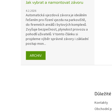
Jak vybrat a namontovat závoru
4.2.2026
Automatická vjezdová závora je ideálním
řešením pro řízení vjezdu na parkoviště,
do firemních areálů i bytových komplexů.
Zvyšuje bezpečnost, plynulost provozu a
pohodlí uživatelů. V tomto článku si
projdeme výběr správné závory i základní
postup mon...
ARCHIV
Z
á
p
a
t
Důležité
í
Kontakty
Obchodní 