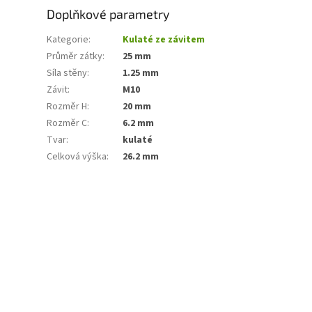
Doplňkové parametry
Kategorie
:
Kulaté ze závitem
Průměr zátky
:
25 mm
Síla stěny
:
1.25 mm
Závit
:
M10
Rozměr H
:
20 mm
Rozměr C
:
6.2 mm
Tvar
:
kulaté
Celková výška
:
26.2 mm