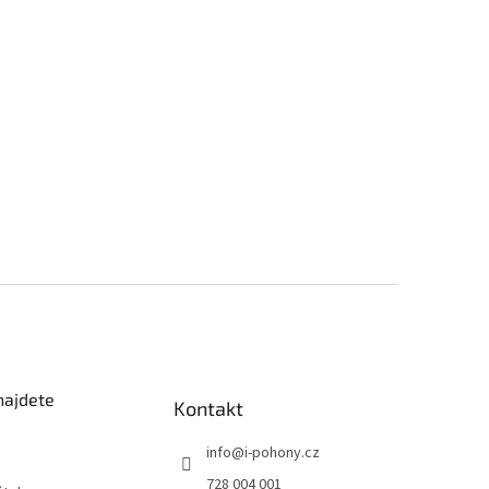
najdete
Kontakt
info
@
i-pohony.cz
728 004 001