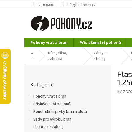
Přejít
728 004 001
info@i-pohony.cz
na
obsah
Pohony vrat a bran
Příslušenství pohonů
Nerezové polotovary
Hutní materiál
Dům, dílna,
Zátky a
Domů
zahrada
stříšky
P
Plas
o
Přeskočit
s
1.2
Kategorie
kategorie
t
KV-ZGO
r
Pohony vrat a bran
a
Příslušenství pohonů
n
Konstrukční prvky bran a plotů
n
í
Sady pro výrobu bran
p
Elektrické kabely