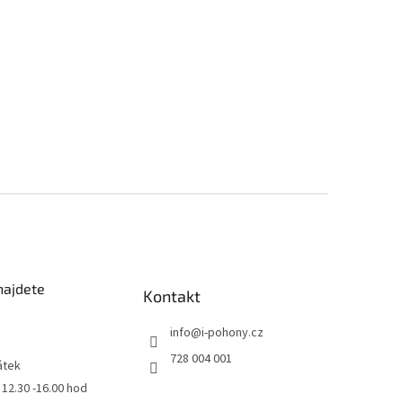
najdete
Kontakt
info
@
i-pohony.cz
728 004 001
átek
0 12.30 -16.00 hod