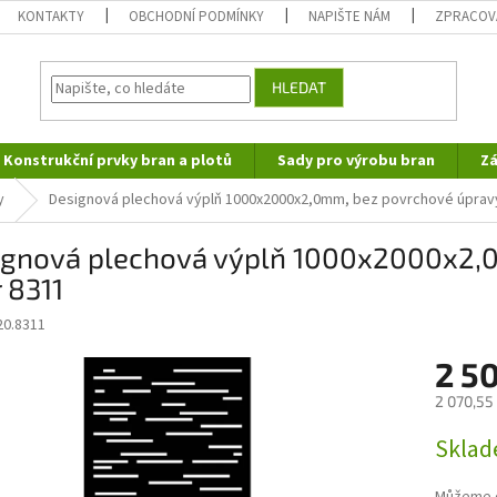
KONTAKTY
OBCHODNÍ PODMÍNKY
NAPIŠTE NÁM
ZPRACOV
HLEDAT
Konstrukční prvky bran a plotů
Sady pro výrobu bran
Zá
y
Designová plechová výplň 1000x2000x2,0mm, bez povrchové úpravy
ignová plechová výplň 1000x2000x2,0
 8311
20.8311
2 5
2 070,55
Měrná
Sklad
cena: