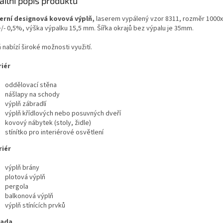
ailní popis produktu
rní designová kovová výplň,
laserem vypálený vzor 8311, rozměr 1000
/- 0,5%, výška výpalku 15,5 mm. Šířka okrajů bez výpalu je 35mm.
 nabízí široké možnosti využití.
riér
oddělovací stěna
nášlapy na schody
výplň zábradlí
výplň křídlových nebo posuvných dveří
kovový nábytek (stoly, židle)
stínítko pro interiérové osvětlení
riér
výplň brány
plotová výplň
pergola
balkonová výplň
výplň stínících prvků
rada