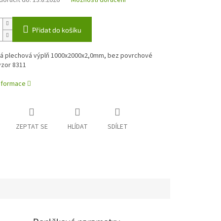
oručit do:
13.8.2026
Možnosti doručení
Přidat do košíku
á plechová výplň 1000x2000x2,0mm, bez povrchové
vzor 8311
informace
ZEPTAT SE
HLÍDAT
SDÍLET