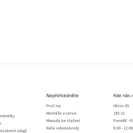
Nepřehlédněte
Kde nás 
Proč my
Hlízov 85
Montáže a servis
285 32
podmínky
Manuály ke stažení
Pondělí - P
m
Naše videonávody
8.00 - 12.0
 osobních údajů