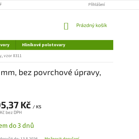
ÁNÍ OSOBNÍCH ÚDAJŮ
DOPRAVA A PLATBA
Přihlášení
REKLAMAČNÍ ŘÁD
NÁKUPNÍ
Prázdný košík
KOŠÍK
vory
Hliníkové polotovary
, vzor 8311
mm, bez povrchové úpravy,
05,37 Kč
/ KS
 Kč bez DPH
em do 3 dnů