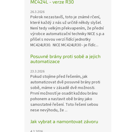
MC424L - verze R30
26.3.2026
Pokrok nezastavíš, toto je známé rčení,
které každý z nás už určitě někdy slyšel.
Není tedy velkým překvapením, že přední
výrobce automatizační techniky NICE s.p.a
přišel s novou verzí řídící jednotky
MC424LR30. NICE MC424LR30 - je řídíc...
Posuvné brány proti sobě a jejich
automatizace
23.3.2026
Pokud stojíme před řešením, jak
automatizovat dvě posuvné brány proti
sobě, máme v zásadě dvě možnosti.
První možností je osadit každou bránu
pohonem a nastavit obě brány jako
samostatné řešení. Toto řešení sebou
nese nevýhodu, že ...
Jak vybrat a namontovat závoru
4.2.2026