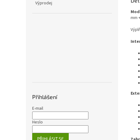
Det
Výprodej
Mode
mm +
Výplň
Inte
Exte
Přihlášení
E-mail
Heslo
PŘIHLÁSIT SE
Zah