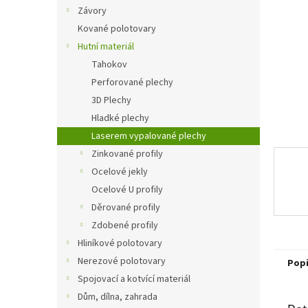
n
Závory
e
Kované polotovary
l
Hutní materiál
Tahokov
Perforované plechy
3D Plechy
Hladké plechy
Laserem vypalované plechy
Zinkované profily
Ocelové jekly
Ocelové U profily
Děrované profily
Zdobené profily
Hliníkové polotovary
Nerezové polotovary
Pop
Spojovací a kotvící materiál
Dům, dílna, zahrada