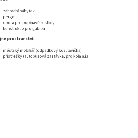
zahradní nábytek
pergola
opora pro popínavé rostliny
konstrukce pro gabion
jné prostranství:
městský mobiliář (odpadkový koš, lavička)
přístřešky (autobusová zastávka, pro kola a.i.)