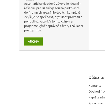
Automatická vjezdová závora je ideálním
řešením pro řízení vjezdu na parkoviště,
do firemních areálů i bytových komplexů.
Zvyšuje bezpečnost, plynulost provozu a
pohodlí uživatelů. V tomto článku si
projdeme výběr správné závory i základní
postup mon...
ARCHIV
Z
á
p
a
t
Důležité
í
Kontakty
Obchodní 
Napište ná
Zpracování