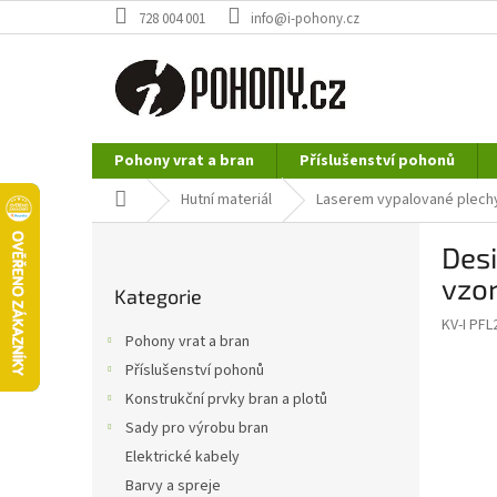
Přejít
728 004 001
info@i-pohony.cz
na
obsah
Pohony vrat a bran
Příslušenství pohonů
Nerezové polotovary
Hutní materiál
Domů
Hutní materiál
Laserem vypalované plech
P
Des
o
Přeskočit
s
vzor
Kategorie
kategorie
t
KV-I PFL
r
Pohony vrat a bran
a
Příslušenství pohonů
n
Konstrukční prvky bran a plotů
n
í
Sady pro výrobu bran
p
Elektrické kabely
a
Barvy a spreje