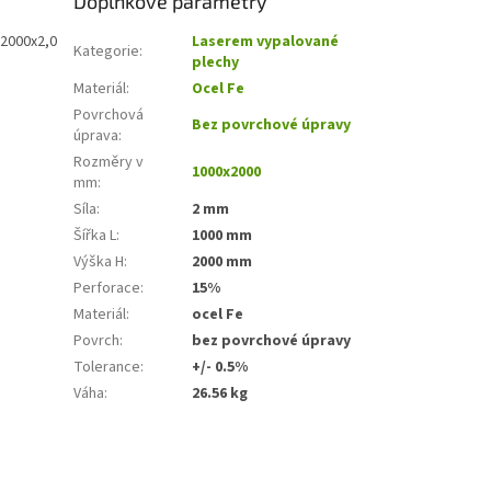
Doplňkové parametry
x2000x2,0
Laserem vypalované
Kategorie
:
plechy
Materiál
:
Ocel Fe
Povrchová
Bez povrchové úpravy
úprava
:
Rozměry v
1000x2000
mm
:
Síla
:
2 mm
Šířka L
:
1000 mm
Výška H
:
2000 mm
Perforace
:
15%
Materiál
:
ocel Fe
Povrch
:
bez povrchové úpravy
Tolerance
:
+/- 0.5%
Váha
:
26.56 kg