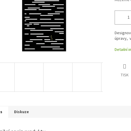
Můžeme d
Designov
úpravy, 
Detailní 
TISK
is
Diskuze