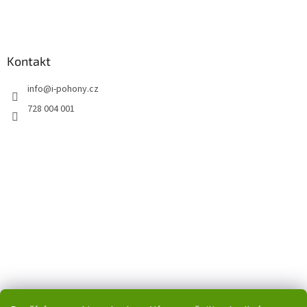
Kontakt
info
@
i-pohony.cz
728 004 001