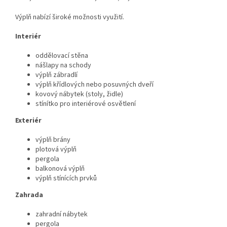
Výplň nabízí široké možnosti využití.
Interiér
oddělovací stěna
nášlapy na schody
výplň zábradlí
výplň křídlových nebo posuvných dveří
kovový nábytek (stoly, židle)
stínítko pro interiérové osvětlení
Exteriér
výplň brány
plotová výplň
pergola
balkonová výplň
výplň stínících prvků
Zahrada
zahradní nábytek
pergola