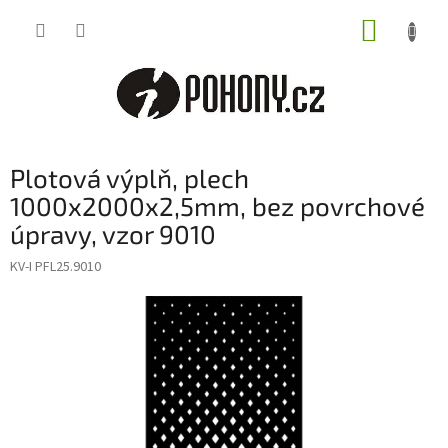
Přejít
NÁKUP
na
obsah
KOŠÍK
Plotová výplň, plech
1000x2000x2,5mm, bez povrchové
úpravy, vzor 9010
KV-I PFL25.9010