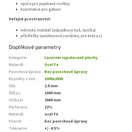
opora pro popínavé rostliny
konstrukce pro gabion
Veřejné prostranství:
městský mobiliář (odpadkový koš, lavička)
přístřešky (autobusová zastávka, pro kola a.i.)
Doplňkové parametry
Kategorie
:
Laserem vypalované plechy
Materiál
:
Ocel Fe
Povrchová úprava
:
Bez povrchové úpravy
Rozměry v mm
:
1000x2000
Síla
:
2.5 mm
Šířka L
:
1000 mm
Výška H
:
2000 mm
Perforace
:
22%
Materiál
:
ocel Fe
Povrch
:
bez povrchové úpravy
Tolerance
:
+/- 0.5%