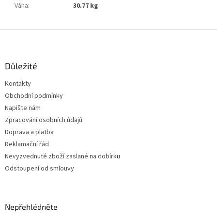
Váha
:
30.77 kg
Z
á
p
a
Důležité
t
Kontakty
í
Obchodní podmínky
Napište nám
Zpracování osobních údajů
Doprava a platba
Reklamační řád
Nevyzvednuté zboží zaslané na dobírku
Odstoupení od smlouvy
Nepřehlédněte