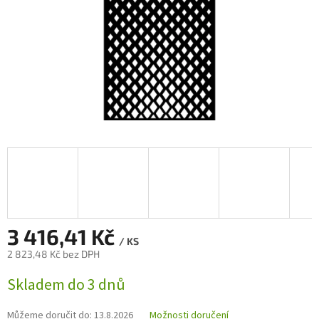
3 416,41 Kč
/ KS
2 823,48 Kč bez DPH
Měrná
Skladem do 3 dnů
cena:
Můžeme doručit do:
13.8.2026
Možnosti doručení