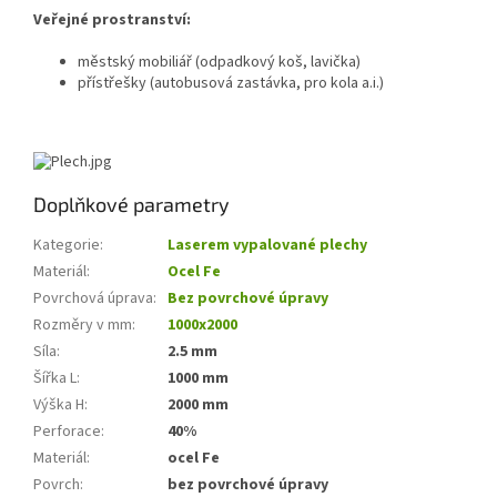
Veřejné prostranství:
městský mobiliář (odpadkový koš, lavička)
přístřešky (autobusová zastávka, pro kola a.i.)
Doplňkové parametry
Kategorie
:
Laserem vypalované plechy
Materiál
:
Ocel Fe
Povrchová úprava
:
Bez povrchové úpravy
Rozměry v mm
:
1000x2000
Síla
:
2.5 mm
Šířka L
:
1000 mm
Výška H
:
2000 mm
Perforace
:
40%
Materiál
:
ocel Fe
Povrch
:
bez povrchové úpravy