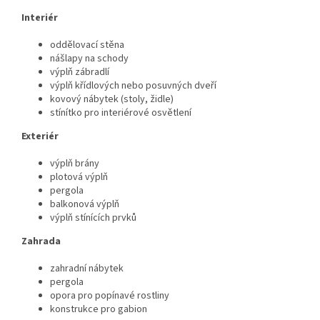
Interiér
oddělovací stěna
nášlapy na schody
výplň zábradlí
výplň křídlových nebo posuvných dveří
kovový nábytek (stoly, židle)
stínítko pro interiérové osvětlení
Exteriér
výplň brány
plotová výplň
pergola
balkonová výplň
výplň stínících prvků
Zahrada
zahradní nábytek
pergola
opora pro popínavé rostliny
konstrukce pro gabion