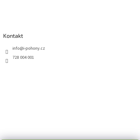
Kontakt
info
@
i-pohony.cz
728 004 001