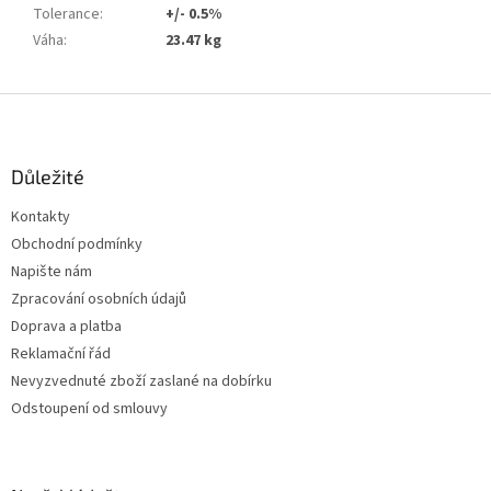
Tolerance
:
+/- 0.5%
Váha
:
23.47 kg
Z
á
p
a
Důležité
t
Kontakty
í
Obchodní podmínky
Napište nám
Zpracování osobních údajů
Doprava a platba
Reklamační řád
Nevyzvednuté zboží zaslané na dobírku
Odstoupení od smlouvy