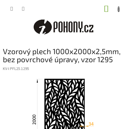
Přejít
NÁKUP
na
obsah
KOŠÍK
Vzorový plech 1000x2000x2,5mm,
bez povrchové úpravy, vzor 1295
KV-I PFL25.1295