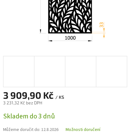
3 909,90 Kč
/ KS
3 231,32 Kč bez DPH
Měrná
Skladem do 3 dnů
cena:
Můžeme doručit do:
12.8.2026
Možnosti doručení