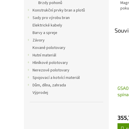
Brzdy pohonů
Magn
poku
Konstrukční prvky bran a plotů
Sady pro výrobu bran
Elektrické kabely
Souvi
Barvy a spreje
Závory
Kované polotovary
Hutní materiál
Hliníkové polotovary
Nerezové polotovary
Spojovací a kotvící materiál
Dům, dílna, zahrada
GSA0
Výprodej
spína
použi
355,