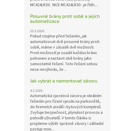
MC424LR30. NICE MC424LR30 - je řídíc...
Posuvné brány proti sobě a jejich
automatizace
23.3.2026
Pokud stojíme před řešením, jak
automatizovat dvě posuvné brány proti
sobě, máme v zásadě dvě možnosti.
První možností je osadit každou bránu
pohonem a nastavit obě brány jako
samostatné řešení. Toto řešení sebou
nese nevýhodu, že ...
Jak vybrat a namontovat závoru
4.2.2026
Automatická vjezdová závora je ideálním
řešením pro řízení vjezdu na parkoviště,
do firemních areálů i bytových komplexů.
Zvyšuje bezpečnost, plynulost provozu a
pohodlí uživatelů. V tomto článku si
projdeme výběr správné závory i základní
postup mon...