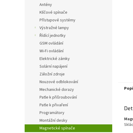
n
Antény
e
Klíčové spínače
l
Přístupové systémy
Výstražné lampy
Řídící jednotky
GSM ovládání
Wi-Fi ovládání
Elektrické zámky
Solární napájení
Záložní zdroje
Nouzové odblokování
Pop
Mechanické dorazy
Patle k přišroubování
Patle k přivaření
Det
Programátory
Magn
Montážní desky
Sklá
Magnetické spínače