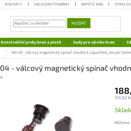
KONTAKTY
OBCHODNÍ PODMÍNKY
NAPIŠTE NÁM
ZPRACOV
HLEDAT
Konstrukční prvky bran a plotů
Sady pro výrobu bran
Zá
MS-04 - válcový magnetický spínač vhodný k zapuštění, dosah 10m
04 - válcový magnetický spínač vhodn
04
188
155,82 K
Měrná
Sklad
cena:
Můžeme d