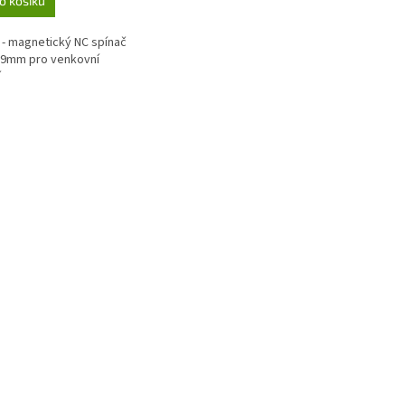
o košíku
- magnetický NC spínač
x9mm pro venkovní
í