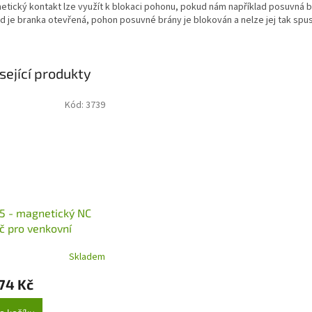
etický kontakt lze využít k blokaci pohonu, pokud nám například posuvná brá
d je branka otevřená, pohon posuvné brány je blokován a nelze jej tak spust
sející produkty
Kód:
3739
5 - magnetický NC
č pro venkovní
tí
Skladem
74 Kč