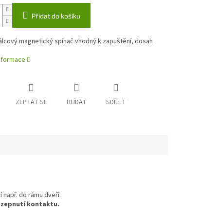
Přidat do košíku
álcový magnetický spínač vhodný k zapuštění, dosah
informace
ZEPTAT SE
HLÍDAT
SDÍLET
 např. do rámu dveří.
rozepnutí kontaktu.