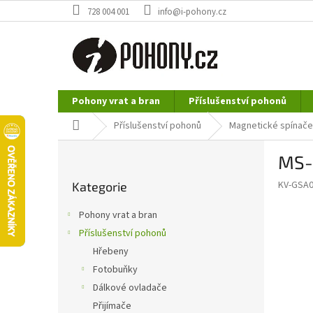
Přejít
728 004 001
info@i-pohony.cz
na
obsah
Pohony vrat a bran
Příslušenství pohonů
Nerezové polotovary
Hutní materiál
Domů
Příslušenství pohonů
Magnetické spínače
P
MS-
o
Přeskočit
s
KV-GSA
Kategorie
kategorie
t
r
Pohony vrat a bran
a
Příslušenství pohonů
n
Hřebeny
n
í
Fotobuňky
p
Dálkové ovladače
a
Přijímače