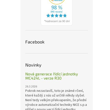
Facebook
Novinky
Nová generace řídící jednotky
MC424L - verze R30
26.3.2026
Pokrok nezastavíš, toto je známé rčení,
které každý z nás už určitě někdy slyšel.
Není tedy velkým překvapením, že přední
výrobce automatizační techniky NICE s.p.a
přišel s novou verzí řídící jednotky