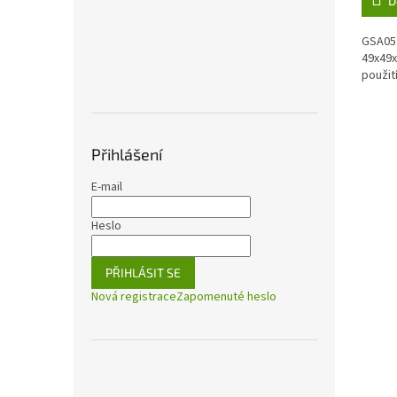
D
GSA05 
49x49
použit
Přihlášení
E-mail
Heslo
PŘIHLÁSIT SE
Nová registrace
Zapomenuté heslo