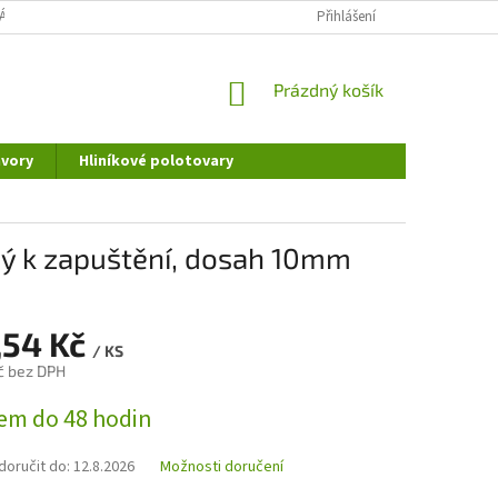
ÁNÍ OSOBNÍCH ÚDAJŮ
DOPRAVA A PLATBA
Přihlášení
REKLAMAČNÍ ŘÁD
NÁKUPNÍ
Prázdný košík
KOŠÍK
vory
Hliníkové polotovary
m
ý k zapuštění, dosah 10mm
,54 Kč
/ KS
č bez DPH
em do 48 hodin
oručit do:
12.8.2026
Možnosti doručení