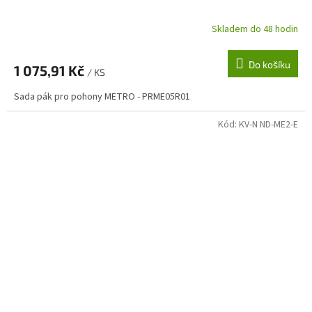
Skladem do 48 hodin
Do košíku
1 075,91 Kč
/ KS
Sada pák pro pohony METRO - PRME05R01
Kód:
KV-N ND-ME2-E