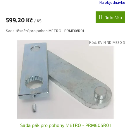
Na objednávku
Do košíku
599,20 Kč
/ KS
Sada těsnění pro pohon METRO - PRME06R01
Kód:
KV-N ND-ME30-D
Sada pák pro pohony METRO - PRME05R01