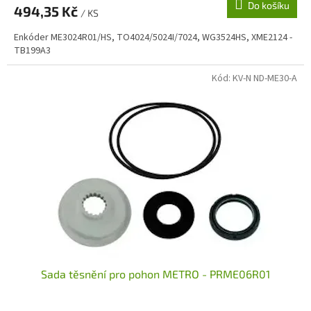
Do košíku
494,35 Kč
/ KS
Enkóder ME3024R01/HS, TO4024/5024I/7024, WG3524HS, XME2124 -
TB199A3
Kód:
KV-N ND-ME30-A
Sada těsnění pro pohon METRO - PRME06R01