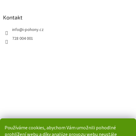
Kontakt
info
@
i-pohony.cz
728 004 001
Používáme cookies, abychom Vám umožnili pohodlné
prohlížení webu a díky analýze provozu webu neustále