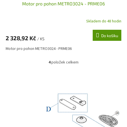
Motor pro pohon METRO3024 - PRME06
Skladem do 48 hodin
Do košíku
2 328,92 Kč
/ KS
Motor pro pohon METRO3024 - PRME06
4
položek celkem
O
v
l
á
d
a
c
í
p
r
v
k