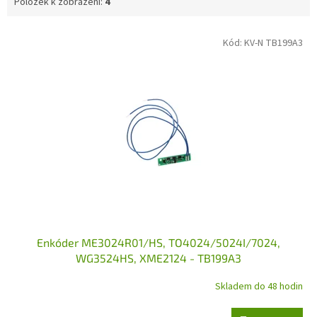
Položek k zobrazení:
4
V
Kód:
KV-N TB199A3
ý
p
i
s
p
r
o
d
u
k
t
ů
Enkóder ME3024R01/HS, TO4024/5024I/7024,
WG3524HS, XME2124 - TB199A3
Skladem do 48 hodin