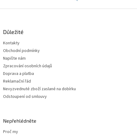
Z
á
p
a
Důležité
t
Kontakty
í
Obchodní podmínky
Napište nám
Zpracování osobních údajů
Doprava a platba
Reklamační řád
Nevyzvednuté zboží zaslané na dobírku
Odstoupení od smlouvy
Nepřehlédněte
Proč my