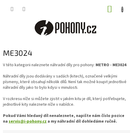
Přejít
NÁKUP
na
obsah
KOŠÍK
ME3024
V této kategorii naleznete náhradní díly pro pohony:
METRO
- ME3024
Náhradní díly jsou dodávány v sadách (kitech), označené velkými
písmeny, které obsahují několik dílů. Není tak možné koupit jednotlivé
náhradní díly jako to bylo kdysi v minulosti.
V rozkresu níže si můžete zjistit v jakém kitu je díl, který potřebujete,
jednotlivé kity naleznete níže v nabídce.
Pokud Vámi hledaný díl nenaleznete, napište nám číslo pozice
na
servis@i-pohony.cz
a my náhradní díl dohledáme ručně.
Ř