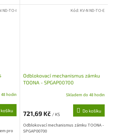
N ND-TO-I
Kód:
KV-N ND-TO-E
s
Odblokovací mechanismus zámku
TOONA - SPGAP00700
 -
 48 hodin
Skladem do 48 hodin
 košíku
Do košíku
721,69 Kč
/ KS
Odblokovací mechanismus zámku TOONA -
kem pro
SPGAP00700