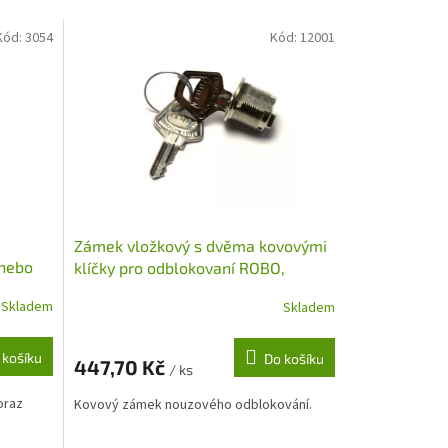
Kód:
3054
Kód:
12001
Zámek vložkový s dvěma kovovými
 nebo
klíčky pro odblokovaní ROBO,
ROBUS, TOONA
Skladem
Skladem
 košíku
Do košíku
447,70 Kč
/ ks
oraz
Kovový zámek nouzového odblokování.