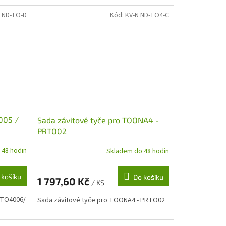
 ND-TO-D
Kód:
KV-N ND-TO4-C
005 /
Sada závitové tyče pro TOONA4 -
PRTO02
 48 hodin
Skladem do 48 hodin
 košíku
Do košíku
1 797,60 Kč
/ KS
 TO4006/
Sada závitové tyče pro TOONA4 - PRTO02