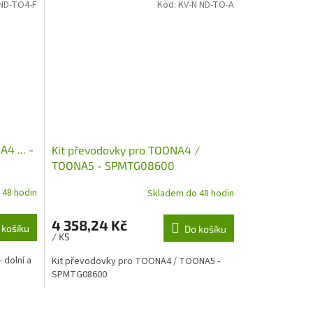
 ND-TO4-F
Kód:
KV-N ND-TO-A
4 ... -
Kit převodovky pro TOONA4 /
TOONA5 - SPMTG08600
 48 hodin
Skladem do 48 hodin
4 358,24 Kč
 košíku
Do košíku
/ KS
 dolní a
Kit převodovky pro TOONA4 / TOONA5 -
SPMTG08600