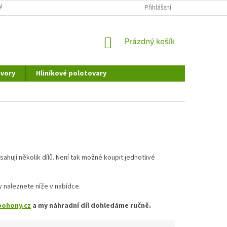
ÁNÍ OSOBNÍCH ÚDAJŮ
DOPRAVA A PLATBA
Přihlášení
REKLAMAČNÍ ŘÁD
NÁKUPNÍ
Prázdný košík
KOŠÍK
vory
Hliníkové polotovary
hují několik dílů. Není tak možné koupit jednotlivé
ty naleznete níže v nabídce.
pohony.cz
a my náhradní díl dohledáme ručně.