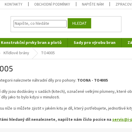
KONTAKTY
OBCHODNÍ PODMÍNKY
NAPIŠTE NÁM
ZPRACOV
HLEDAT
Konstrukční prvky bran a plotů
Sady pro výrobu bran
Zá
Křídlové brány
TO4005
005
ategorii naleznete náhradní díly pro pohony:
TOONA - TO4005
 díly jsou dodávány v sadách (kitech), označené velkými písmeny, které obsa
 díly jako to bylo kdysi v minulosti.
su níže si můžete zjistit v jakém kitu je díl, který potřebujete, jednotlivé ki
ámi hledaný díl nenaleznete, napište nám číslo pozice na
servis@i-