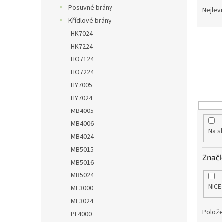
n
Posuvné brány
a
Nejlev
e
z
Křídlové brány
l
e
HK7024
n
HK7224
í
HO7124
p
HO7224
r
o
HY7005
d
HY7024
u
MB4005
k
MB4006
t
Na s
MB4024
ů
MB5015
Znač
MB5016
MB5024
NICE
ME3000
ME3024
Polože
PL4000