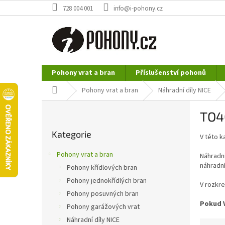
Přejít
728 004 001
info@i-pohony.cz
na
obsah
Pohony vrat a bran
Příslušenství pohonů
Nerezové polotovary
Hutní materiál
Domů
Pohony vrat a bran
Náhradní díly NICE
P
TO4
o
Přeskočit
s
Kategorie
kategorie
V této k
t
r
Pohony vrat a bran
Náhradní
a
náhradní
Pohony křídlových bran
n
Pohony jednokřídlých bran
n
V rozkre
í
Pohony posuvných bran
Pokud V
p
Pohony garážových vrat
a
Náhradní díly NICE
Ř