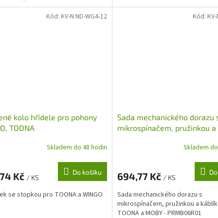
Kód:
KV-N ND-WG4-12
Kód:
KV-
né kolo hřídele pro pohony
Sada mechanického dorazu 
O, TOONA
mikrospínačem, pružinkou a
káblíkem pro TOONA a MOBY
Skladem do 48 hodin
Skladem do
PRMB06R01
Do košíku
Do
,74 Kč
694,77 Kč
/ KS
/ KS
rek se stopkou pro TOONA a WINGO
Sada mechanického dorazu s
mikrospínačem, pružinkou a káblí
TOONA a MOBY - PRMB06R01