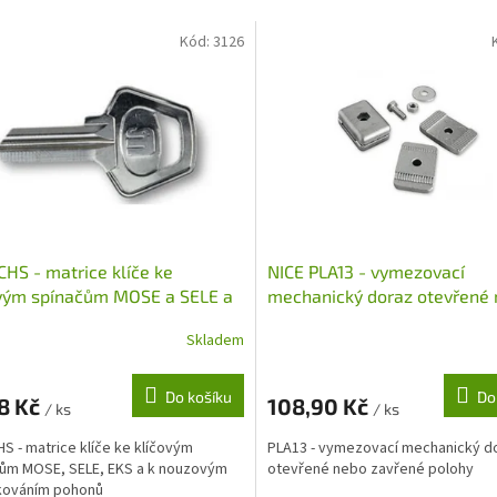
Kód:
3126
CHS - matrice klíče ke
NICE PLA13 - vymezovací
ovým spínačům MOSE a SELE a
mechanický doraz otevřené
zavřené polohy
Skladem
Do košíku
Do
8 Kč
108,90 Kč
/ ks
/ ks
HS - matrice klíče ke klíčovým
PLA13 - vymezovací mechanický d
ům MOSE, SELE, EKS a k nouzovým
otevřené nebo zavřené polohy
kováním pohonů