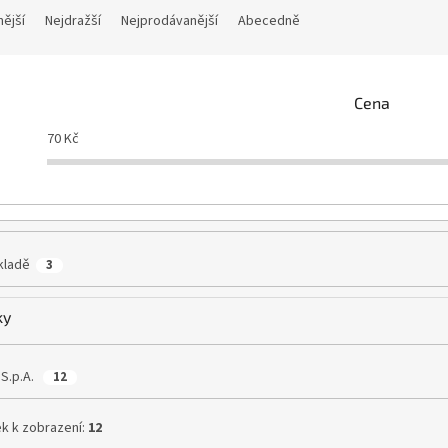
nější
Nejdražší
Nejprodávanější
Abecedně
Cena
70
Kč
kladě
3
ky
 S.p.A.
12
k k zobrazení:
12