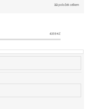
12
položek celkem
4359
Kč