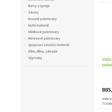
Barvy a spreje
Závory
Kované polotovary
Hutní materiál
Hliníkové polotovary
Nerezové polotovary
Spojovací a kotvící materiál
Dům, dílna, zahrada
Výprodej
Vidli
poho
885,
Vidlic
TOONA