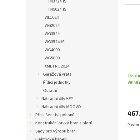
TTN3724HS
TTN6024HS
WL1024
WG2024
WG3524
WG3524HS
WG4000
WG5000
XMETRO2024
Garážová vrata
Ozube
WING
Řídící jednotky
Ostatní
Náhradní díly KEY
Náhradní díly MOOVO
467
Příslušenství pohonů
Konstrukční prvky bran a plotů
Pasto
Sady pro výrobu bran
Elektrické kabely