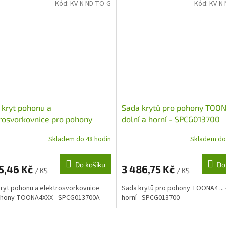
Kód:
KV-N ND-TO-G
Kód:
KV-N
 kryt pohonu a
Sada krytů pro pohony TOONA
rosvorkovnice pro pohony
dolní a horní - SPCG013700
A4XXX - SPCG013700A
Skladem do 48 hodin
Skladem do
Do košíku
Do
5,46 Kč
3 486,75 Kč
/ KS
/ KS
kryt pohonu a elektrosvorkovnice
Sada krytů pro pohony TOONA4 ... -
ohony TOONA4XXX - SPCG013700A
horní - SPCG013700
O