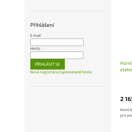
Přihlášení
E-mail
Heslo
Horní
PŘIHLÁSIT SE
elekt
Nová registrace
Zapomenuté heslo
TOON
2 16
Horní 
pro p