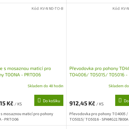
Kód:
KV-N ND-TO-B
Kód:
KV-N
ce s mosaznou maticí pro
Převodovka pro pohony TO4
ny TOONA - PRTO06
TO4006/ TO5015/ TO5016 -
SPAMG217B00A
Skladem do 48 hodin
Skladem do
Do košíku
Do
15 Kč
912,45 Kč
/ KS
/ KS
e s mosaznou maticí pro pohony
Převodovka pro pohony TO4005 /
 - PRTO06
TO5015/ TO5016 - SPAMG217B00A