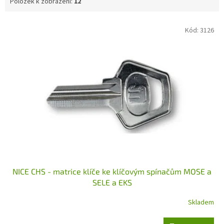
Položek k zobrazení:
12
V
Kód:
3126
ý
p
i
s
p
r
o
d
u
k
t
ů
NICE CHS - matrice klíče ke klíčovým spínačům MOSE a
SELE a EKS
Skladem