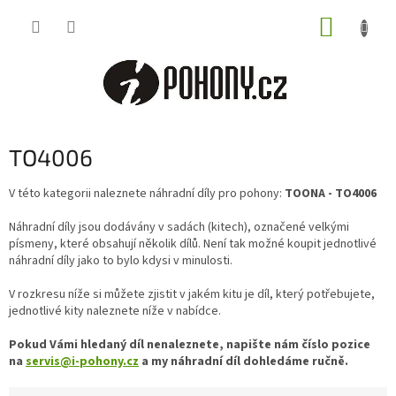
Přejít
NÁKUP
na
obsah
KOŠÍK
TO4006
V této kategorii naleznete náhradní díly pro pohony:
TOONA - TO4006
Náhradní díly jsou dodávány v sadách (kitech), označené velkými
písmeny, které obsahují několik dílů. Není tak možné koupit jednotlivé
náhradní díly jako to bylo kdysi v minulosti.
V rozkresu níže si můžete zjistit v jakém kitu je díl, který potřebujete,
jednotlivé kity naleznete níže v nabídce.
Pokud Vámi hledaný díl nenaleznete, napište nám číslo pozice
na
servis@i-pohony.cz
a my náhradní díl dohledáme ručně.
Ř