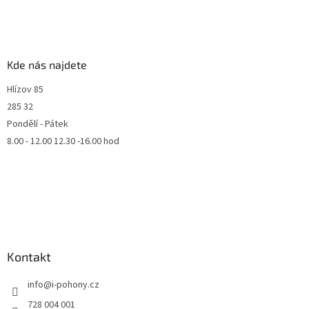
Kde nás najdete
Hlízov 85
285 32
Pondělí - Pátek
8.00 - 12.00 12.30 -16.00 hod
Kontakt
info
@
i-pohony.cz
728 004 001