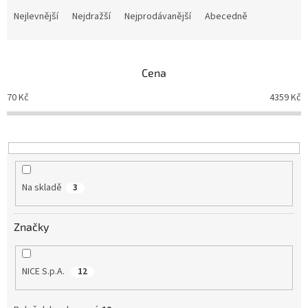
a
Nejlevnější
Nejdražší
Nejprodávanější
Abecedně
z
e
n
Cena
í
p
70
Kč
4359
Kč
r
o
d
u
k
t
Na skladě
3
ů
Značky
NICE S.p.A.
12