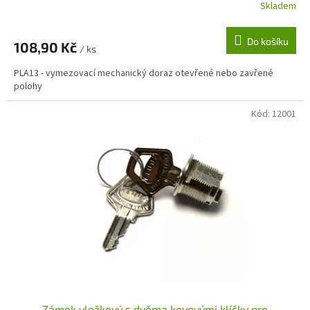
Skladem
Do košíku
108,90 Kč
/ ks
PLA13 - vymezovací mechanický doraz otevřené nebo zavřené
polohy
Kód:
12001
Zámek vložkový s dvěma kovovými klíčky pro