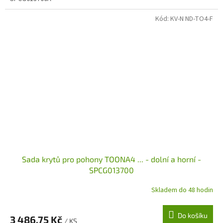
Kód:
KV-N ND-TO4-F
Sada krytů pro pohony TOONA4 ... - dolní a horní -
SPCG013700
Skladem do 48 hodin
Do košíku
3 486,75 Kč
/ KS