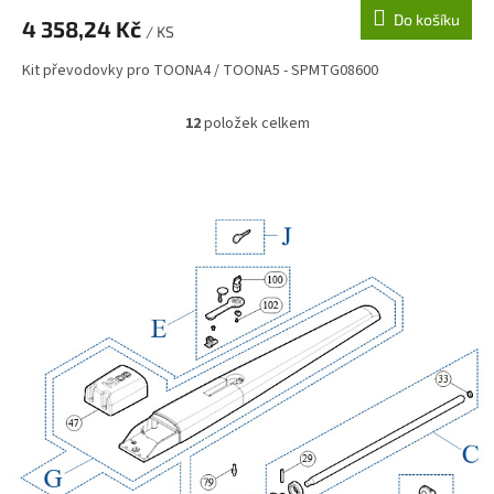
Do košíku
4 358,24 Kč
/ KS
Kit převodovky pro TOONA4 / TOONA5 - SPMTG08600
12
položek celkem
O
v
l
á
d
a
c
í
p
r
v
k
y
v
ý
p
i
s