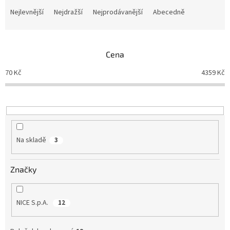
a
Nejlevnější
Nejdražší
Nejprodávanější
Abecedně
z
e
n
Cena
í
p
70
Kč
4359
Kč
r
o
d
u
k
t
Na skladě
3
ů
Značky
NICE S.p.A.
12