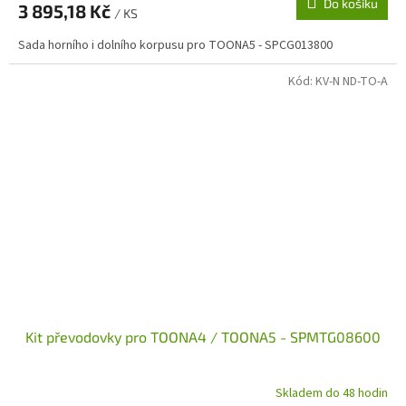
Do košíku
3 895,18 Kč
/ KS
Sada horního i dolního korpusu pro TOONA5 - SPCG013800
Kód:
KV-N ND-TO-A
Kit převodovky pro TOONA4 / TOONA5 - SPMTG08600
Skladem do 48 hodin