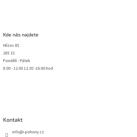
Kde nás najdete
Hlízov 85
285 32
Pondělí - Pátek
8.00 - 12.00 12.30 -16.00 hod
Kontakt
info
@
i-pohony.cz