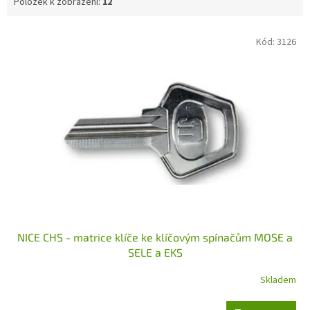
Položek k zobrazení:
12
V
Kód:
3126
ý
p
i
s
p
r
o
d
u
k
t
ů
NICE CHS - matrice klíče ke klíčovým spínačům MOSE a
SELE a EKS
Skladem