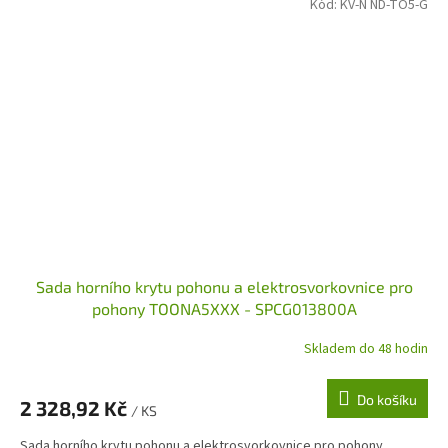
Kód:
KV-N ND-TO5-G
Sada horního krytu pohonu a elektrosvorkovnice pro
pohony TOONA5XXX - SPCG013800A
Skladem do 48 hodin
Do košíku
2 328,92 Kč
/ KS
Sada horního krytu pohonu a elektrosvorkovnice pro pohony