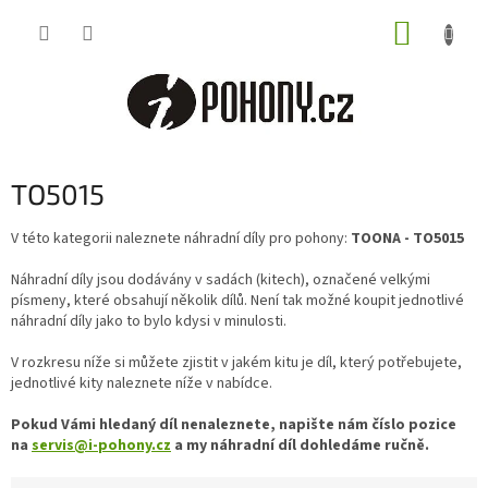
Přejít
NÁKUP
na
obsah
KOŠÍK
TO5015
V této kategorii naleznete náhradní díly pro pohony:
TOONA - TO5015
Náhradní díly jsou dodávány v sadách (kitech), označené velkými
písmeny, které obsahují několik dílů. Není tak možné koupit jednotlivé
náhradní díly jako to bylo kdysi v minulosti.
V rozkresu níže si můžete zjistit v jakém kitu je díl, který potřebujete,
jednotlivé kity naleznete níže v nabídce.
Pokud Vámi hledaný díl nenaleznete, napište nám číslo pozice
na
servis@i-pohony.cz
a my náhradní díl dohledáme ručně.
Ř