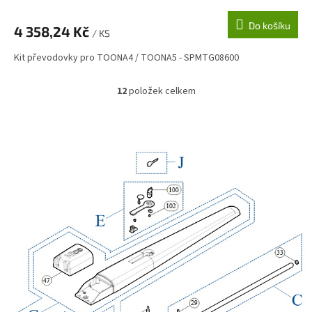
Do košíku
4 358,24 Kč
/ KS
Kit převodovky pro TOONA4 / TOONA5 - SPMTG08600
12
položek celkem
O
v
l
á
d
a
c
í
p
r
v
k
y
v
ý
p
i