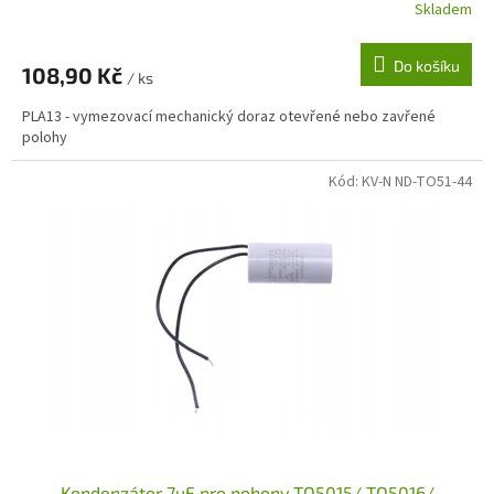
Skladem
Do košíku
108,90 Kč
/ ks
PLA13 - vymezovací mechanický doraz otevřené nebo zavřené
polohy
Kód:
KV-N ND-TO51-44
Kondenzátor 7uF pro pohony TO5015/ TO5016/