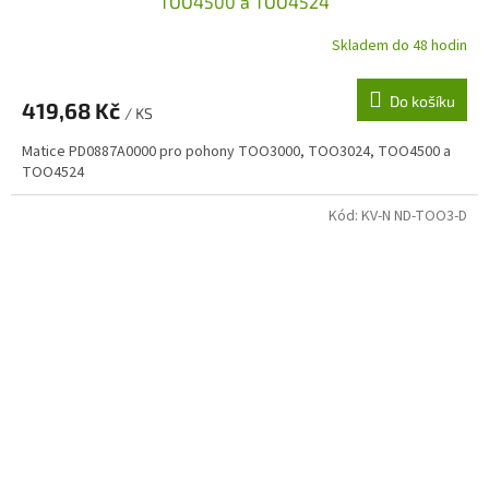
TOO4500 a TOO4524
Skladem do 48 hodin
Do košíku
419,68 Kč
/ KS
Matice PD0887A0000 pro pohony TOO3000, TOO3024, TOO4500 a
TOO4524
Kód:
KV-N ND-TOO3-D