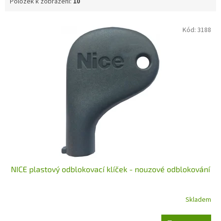
Položek k zobrazení:
10
V
Kód:
3188
ý
p
i
s
p
r
o
d
u
k
t
ů
NICE plastový odblokovací klíček - nouzové odblokování
Skladem