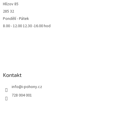
Hlízov 85
285 32
Pondělí - Pátek
8.00 - 12.00 12.30 -16.00 hod
Kontakt
info
@
i-pohony.cz
728 004 001