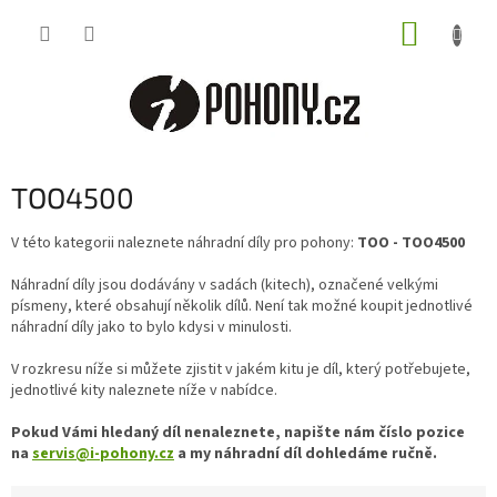
Přejít
NÁKUP
na
obsah
KOŠÍK
TOO4500
V této kategorii naleznete náhradní díly pro pohony:
TOO - TOO4500
Náhradní díly jsou dodávány v sadách (kitech), označené velkými
písmeny, které obsahují několik dílů. Není tak možné koupit jednotlivé
náhradní díly jako to bylo kdysi v minulosti.
V rozkresu níže si můžete zjistit v jakém kitu je díl, který potřebujete,
jednotlivé kity naleznete níže v nabídce.
Pokud Vámi hledaný díl nenaleznete, napište nám číslo pozice
na
servis@i-pohony.cz
a my náhradní díl dohledáme ručně.
Ř