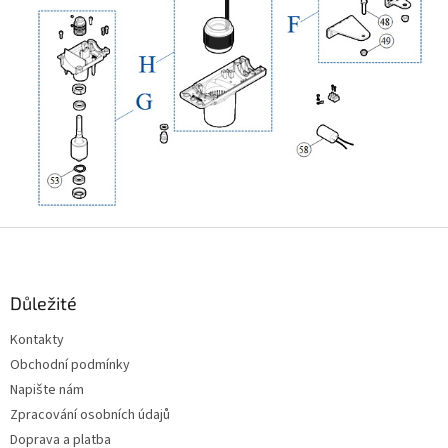
Z
á
p
a
Důležité
t
Kontakty
í
Obchodní podmínky
Napište nám
Zpracování osobních údajů
Doprava a platba