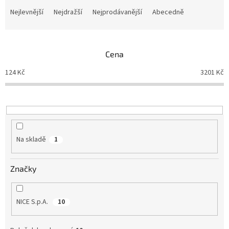
a
Nejlevnější
Nejdražší
Nejprodávanější
Abecedně
z
e
n
Cena
í
p
124
Kč
3201
Kč
r
o
d
u
k
t
Na skladě
1
ů
Značky
NICE S.p.A.
10