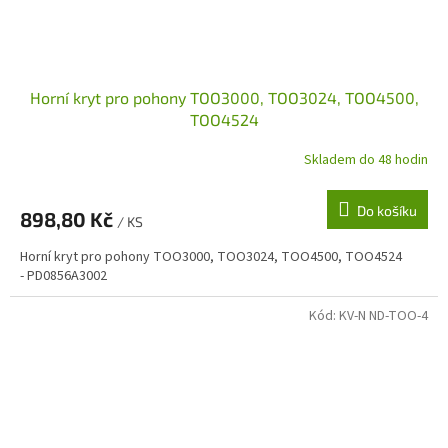
Horní kryt pro pohony TOO3000, TOO3024, TOO4500,
TOO4524
Skladem do 48 hodin
Do košíku
898,80 Kč
/ KS
Horní kryt pro pohony TOO3000, TOO3024, TOO4500, TOO4524
- PD0856A3002
Kód:
KV-N ND-TOO-4