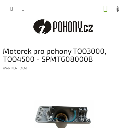
Přejít
NÁKUP
na
obsah
KOŠÍK
Motorek pro pohony TOO3000,
TOO4500 - SPMTG08000B
KV-N ND-TOO-H