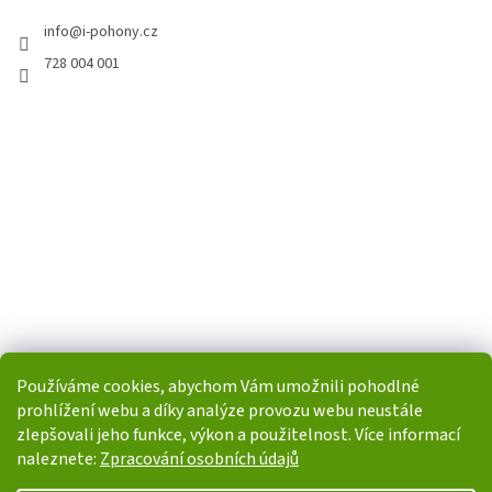
info
@
i-pohony.cz
728 004 001
Používáme cookies, abychom Vám umožnili pohodlné
prohlížení webu a díky analýze provozu webu neustále
zlepšovali jeho funkce, výkon a použitelnost. Více informací
naleznete:
Zpracování osobních údajů