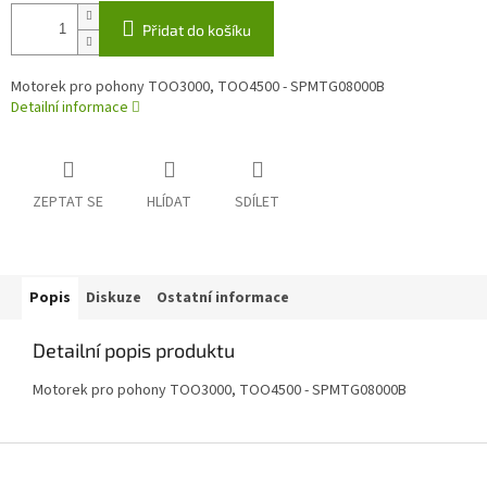
Přidat do košíku
Motorek pro pohony TOO3000, TOO4500 - SPMTG08000B
Detailní informace
ZEPTAT SE
HLÍDAT
SDÍLET
Popis
Diskuze
Ostatní informace
Detailní popis produktu
Motorek pro pohony TOO3000, TOO4500 - SPMTG08000B
Z
á