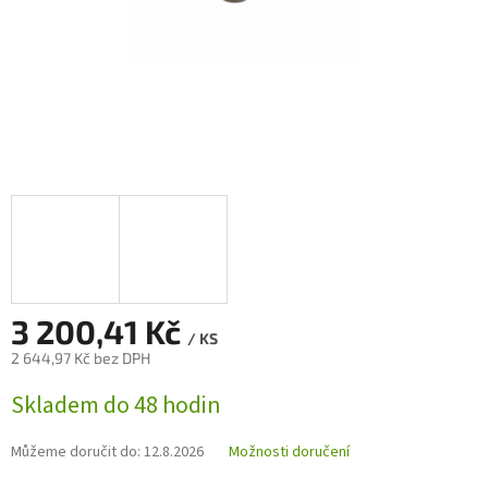
3 200,41 Kč
/ KS
2 644,97 Kč bez DPH
Měrná
Skladem do 48 hodin
cena:
Můžeme doručit do:
12.8.2026
Možnosti doručení